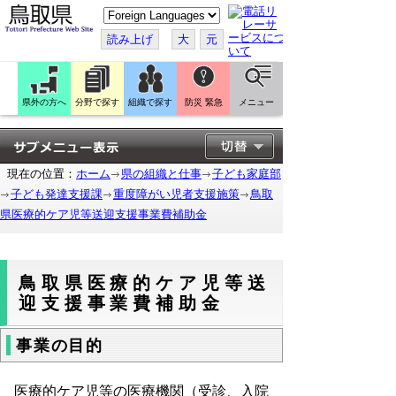
こ
の
ペ
読み上げ
大
元
ー
ジ
を
翻
訳
県外の方へ
分野で探す
組織で探す
防災 緊急
メニュー
す
る
現在の位置：
ホーム
県の組織と仕事
子ども家庭部
子ども発達支援課
重度障がい児者支援施策
鳥取
県医療的ケア児等送迎支援事業費補助金
鳥取県医療的ケア児等送
迎支援事業費補助金
事業の目的
医療的ケア児等の医療機関（受診、入院