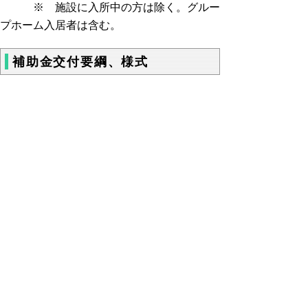
※ 施設に入所中の方は除く。グルー
プホーム入居者は含む。
補助金交付要綱、様式
補助金交付要綱
鳥取県医療的ケア児等送迎支援事業実施
要綱(pdf:61KB)
鳥取県医療的ケア児等送迎支援事業費補
助金交付要綱(pdf:69KB)
様式
交付申請書 (docx:25KB)
[様式第１号、２号、３号]実施計画(実績
報告)表、実績報告書、収支予算(決算)書
(xlsx:30KB)
[様式第５号]仕入控除税額確定報告書
(21KB)