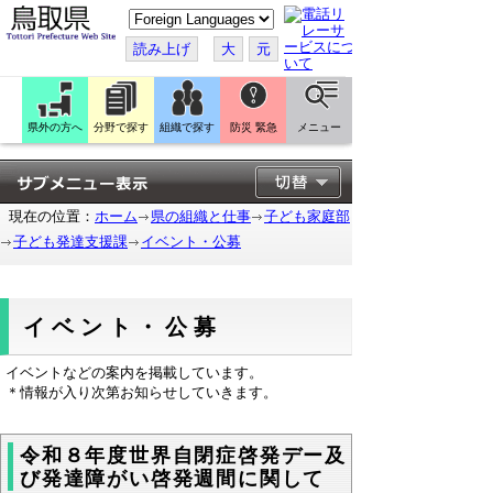
こ
の
ペ
読み上げ
大
元
ー
ジ
を
翻
訳
県外の方へ
分野で探す
組織で探す
防災 緊急
メニュー
す
る
現在の位置：
ホーム
県の組織と仕事
子ども家庭部
子ども発達支援課
イベント・公募
イベント・公募
イベントなどの案内を掲載しています。
＊情報が入り次第お知らせしていきます。
令和８年度世界自閉症啓発デー及
び発達障がい啓発週間に関して