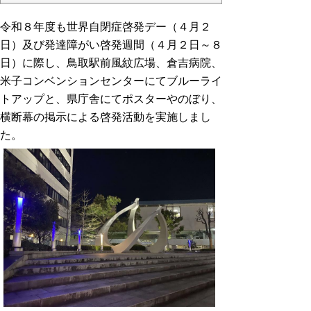
令和８年度も世界自閉症啓発デー（４月２
日）及び発達障がい啓発週間（４月２日～８
日）に際し、鳥取駅前風紋広場、倉吉病院、
米子コンベンションセンターにてブルーライ
トアップと、県庁舎にてポスターやのぼり、
横断幕の掲示による啓発活動を実施しまし
た。