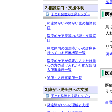
医
2,相談窓口・支援体制
医
子ども発達支援課トップへ
発達障がいや障がい児の相談窓
鳥
口
人
医療的ケア児等の相談・支援窓
こ
口
り
鳥取県内の発達障がいの診療を
行っている医療機関一覧
医
医療的ケアが必要な方または重
心の方の受け入れが可能な短期
入所事業所一覧
医
通所・入所事業所一覧
医
3,障がい児全般への支援
り
子ども発達支援課トップへ
事
発達障がいへの理解と支援