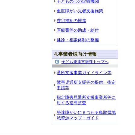
子どもの心の診療機関
重度障がい児者支援施策
在宅福祉の推進
医療費等の助成・給付
健診・相談体制の整備
4,事業者様向け情報
子ども発達支援課トップへ
通所支援事業ガイドライン等
障害児通所支援等の提供、指定
申請等
指定障害児通所支援事業所等に
対する指導監査
発達障がいにまつわる鳥取県地
域資源マップ・ガイド