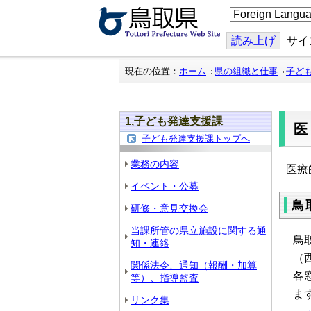
こ
の
ペ
ー
読み上げ
サイ
ジ
を
翻
現在の位置：
ホーム
県の組織と仕事
子ど
訳
す
る
1,子ども発達支援課
子ども発達支援課トップへ
業務の内容
医療
イベント・公募
鳥
研修・意見交換会
当課所管の県立施設に関する通
鳥
知・連絡
（
関係法令、通知（報酬・加算
各
等）、指導監査
ま
リンク集