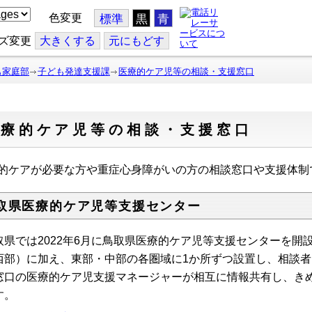
色変更
標準
黒
青
ズ変更
大
きくする
元
にもどす
も家庭部
子ども発達支援課
医療的ケア児等の相談・支援窓口
医療的ケア児等の相談・支援窓口
的ケアが必要な方や重症心身障がいの方の相談窓口や支援体制
取県医療的ケア児等支援センター
取県では2022年6月に鳥取県医療的ケア児等支援センターを開
西部）に加え、東部・中部の各圏域に1か所ずつ設置し、相談
窓口の医療的ケア児支援マネージャーが相互に情報共有し、き
す。