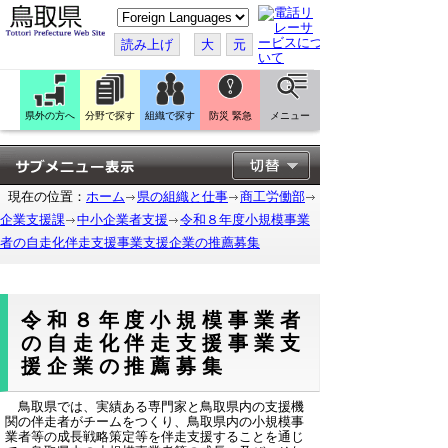
こ
の
ペ
読み上げ
大
元
ー
ジ
を
翻
訳
県外の方へ
分野で探す
組織で探す
防災 緊急
メニュー
す
る
現在の位置：
ホーム
県の組織と仕事
商工労働部
企業支援課
中小企業者支援
令和８年度小規模事業
者の自走化伴走支援事業支援企業の推薦募集
令和８年度小規模事業者
の自走化伴走支援事業支
援企業の推薦募集
鳥取県では、実績ある専門家と鳥取県内の支援機
関の伴走者がチームをつくり、鳥取県内の小規模事
業者等の成長戦略策定等を伴走支援することを通じ