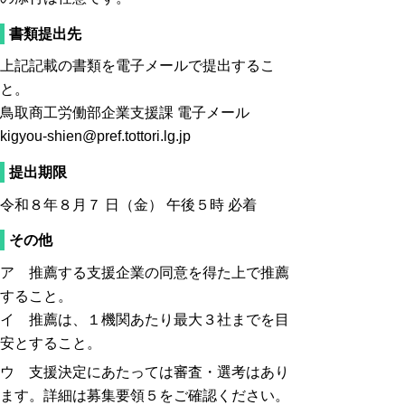
書類提出先
上記記載の書類を電子メールで提出するこ
と。
鳥取商工労働部企業支援課 電子メール
kigyou-shien@pref.tottori.lg.jp
提出期限
令和８年８月７ 日（金） 午後５時 必着
その他
ア 推薦する支援企業の同意を得た上で推薦
すること。
イ 推薦は、１機関あたり最大３社までを目
安とすること。
ウ 支援決定にあたっては審査・選考はあり
ます。詳細は募集要領５をご確認ください。