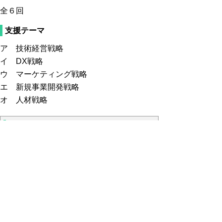
全６回
支援テーマ
ア 技術経営戦略
イ DX戦略
ウ マーケティング戦略
エ 新規事業開発戦略
オ 人材戦略
推薦要件について
推薦する支援企業は、次に掲げるすべての要
件を満たす者とする。
ア 県内に主たる事業所を有する者であるこ
と。
イ 中小企業等経営強化法（平成11 年法律
第18 号）第２条第１項に定める中小企業者
であること。