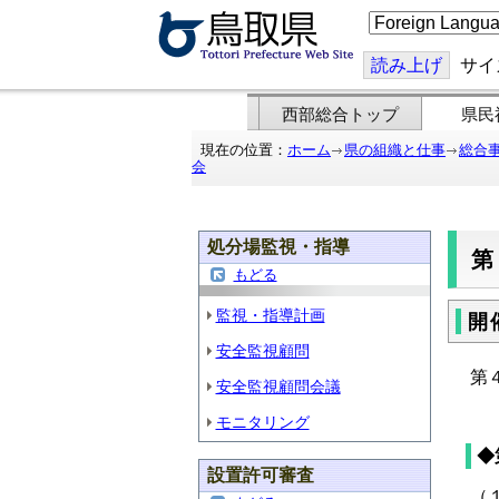
こ
の
ペ
ー
読み上げ
サイ
ジ
を
翻
西部総合トップ
県民
訳
す
現在の位置：
ホーム
県の組織と仕事
総合
る
会
処分場監視・指導
もどる
監視・指導計画
開
安全監視顧問
第
安全監視顧問会議
モニタリング
◆
設置許可審査
（