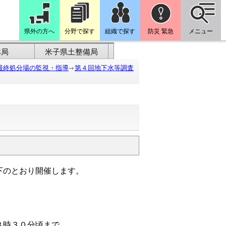
県外の方へ
分野で探す
組織で探す
防災 緊急
メニュー
林局
米子県土整備局
最終処分場の監視・指導
第４回地下水等調査
下のとおり開催します。
３時３０分頃まで