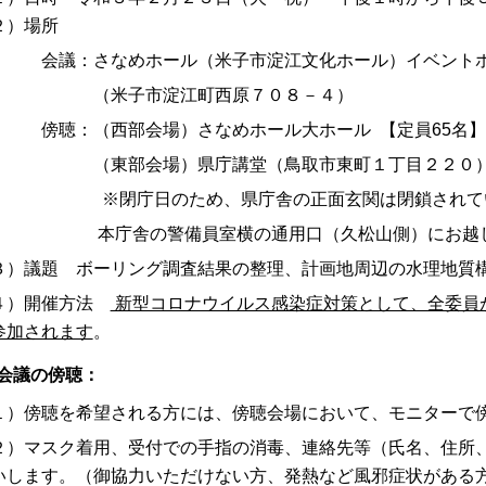
２）場所
議：さなめホール（米子市淀江文化ホール）イベント
米子市淀江町西原７０８－４）
聴：（西部会場）さなめホール大ホール 【定員65名】
東部会場）県庁講堂（鳥取市東町１丁目２２０） 
閉庁日のため、県庁舎の正面玄関は閉鎖されてい
庁舎の警備員室横の通用口（久松山側）にお越し
３）議題 ボーリング調査結果の整理、計画地周辺の水理地質
４）開催方法
新型コロナウイルス感染症対策として、全委員
参加されます
。
会議の傍聴：
１）傍聴を希望される方には、傍聴会場において、モニターで
２）マスク着用、受付での手指の消毒、連絡先等（氏名、住所
いします。（御協力いただけない方、発熱など風邪症状がある