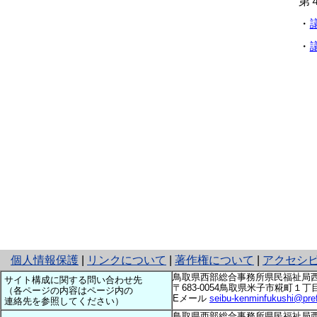
第
・
議
・
と
個人情報保護
|
リンクについて
|
著作権について
|
アクセシ
り
鳥取県西部総合事務所県民福祉局
サイト構成に関する問い合わせ先
ネ
〒683-0054鳥取県米子市糀町１丁目160 te
（各ページの内容はページ内の
Eメール
seibu-kenminfukushi@pref.t
ッ
連絡先を参照してください）
ト
鳥取県西部総合事務所県民福祉局