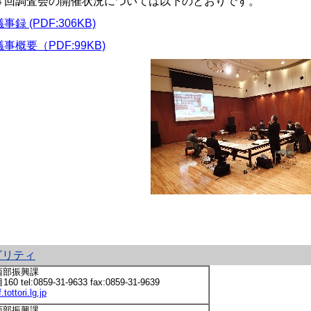
４回調査会の開催状況については以下のとおりです。
事録 (PDF:306KB)
議事概要（PDF:99KB)
ビリティ
西部振興課
l:0859-31-9633 fax:0859-31-9639
ottori.lg.jp
西部振興課