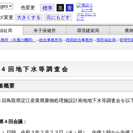
色変更
標準
黒
青
ズ変更
大
きくする
元
にもどす
福祉局
米子保健所
環境建築局
農
事務所（共通の機関）
総合事務所等
西部総合事務所
県民福祉局
管理型
第４回地下水等調査会
催概要
４回鳥取県淀江産業廃棄物処理施設計画地地下水等調査会を以
第４回会議：
１）日時 令和３年２月２３日（火・祝） 午後１時から午後