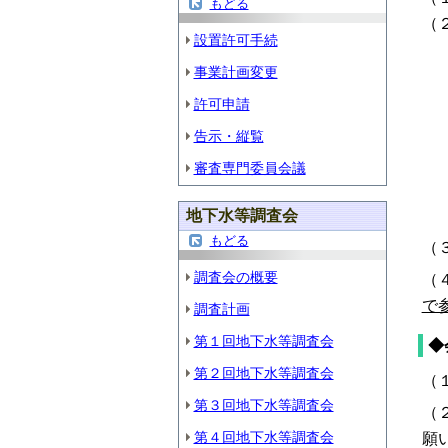
もどる
（
設置許可手続
会
事業計画変更
（
許可申請
傍
告示・縦覧
（
審査専門委員会議
※
本
地下水等調査会
もどる
（
調査会の概要
（
で
調査計画
第１回地下水等調査会
◆
第２回地下水等調査会
（
第３回地下水等調査会
（
第４回地下水等調査会
願