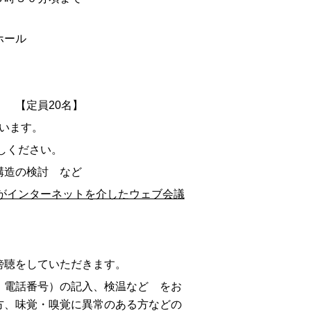
ホール
【定員20名】
ます。
ください。
構造の検討 など
がインターネットを介したウェブ会議
傍聴をしていただきます。
、電話番号）の記入、検温など をお
方、味覚・嗅覚に異常のある方などの