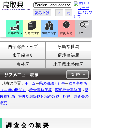
こ
の
ペ
読み上げ
大
元
ー
ジ
を
翻
訳
県外の方へ
分野で探す
組織で探す
防災 緊急
メニュー
す
る
西部総合トップ
県民福祉局
米子保健所
環境建築局
農林局
米子県土整備局
現在の位置：
ホーム
県の組織と仕事
総合事務所
（共通の機関）
総合事務所等
西部総合事務所
県
民福祉局
管理型最終処分場の監視・指導
調査会の
概要
調査会の概要