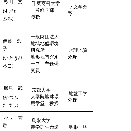
杉田 文
千葉商科大学
水文学分
商経学部
(すぎた
野
教授
ふみ)
一般財団法人
伊藤 浩
地域地盤環境
子
研究所
水理地質
地形地質グル
分野
(いとうひ
ープ 主任研
ろこ)
究員
勝見 武
京都大学
地盤工学
大学院地球環
(かつみ
分野
境学堂 教授
たけし)
小玉 芳
鳥取大学
敬
農学部生命環
地形・地