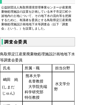
公益財団法人鳥取県環境管理事業センターが産業廃
棄物処理施設の設置を計画している米子市淀江町小
波地内の土地について、その地下水の流向等を把握
するために、有識者を委員とする鳥取県淀江産業廃
棄物処理施設計画地地下水等調査会（以下「調査
会」という。）を設置しました。
調査会委員
鳥取県淀江産業廃棄物処理施設計画地地下水
等調査会委員
氏名
所属・職
担当分野
熊本大学
嶋田 純
名誉教授
水文学分
大学院先端
(しまだ
野
科学研究部
じゅん)
特任教授