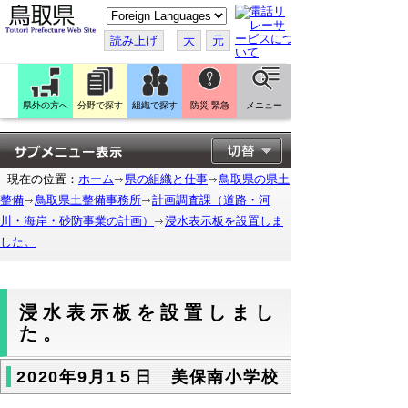
こ
の
ペ
読み上げ
大
元
ー
ジ
を
翻
訳
県外の方へ
分野で探す
組織で探す
防災 緊急
メニュー
す
る
現在の位置：
ホーム
県の組織と仕事
鳥取県の県土
整備
鳥取県土整備事務所
計画調査課（道路・河
川・海岸・砂防事業の計画）
浸水表示板を設置しま
した。
浸水表示板を設置しまし
た。
2020年9月1５日 美保南小学校