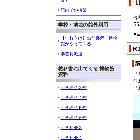
賞）
【
館内での授業
令
5
学校・地域の館外利用
●
【学校向け】出前展示「博物
館がやってくる」
R
学芸員派遣
教科書に出てくる 博物館
「
資料
学
小学理科３年
「
小学理科４年
小学理科５年
小学理科６年
小学社会３
小学社会４