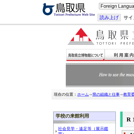
こ
の
ペ
ー
読み上げ
サイ
ジ
を
翻
訳
す
る
現在の位置：
ホーム
県の組織と仕事
教育
学校の来館利用
R
社会見学・遠足等（展示鑑