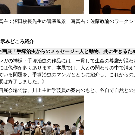
真左：沼田校長先生の講演風景 写真右：佐藤教諭のワークシ
展示みどころ紹介
企画展「手塚治虫からのメッセージ～人と動物、共に生きるた
ンガの神様・手塚治虫の作品には、一貫して生命の尊厳が謳わ
には傑作が多くあります。本展では、人との関わりの中で消え
ている問題を、手塚治虫のマンガとともに紹介し、これからの
展は終了しました。》
画展会場では、川上主幹学芸員の案内のもと、各自で自然との