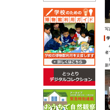
写
午
者
博
新