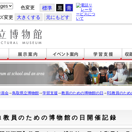
色変更
標準
黒
青
ズ変更
大
きくする
元
にもどす
委員会
鳥取県立博物館
学習支援
教員のための博物館の日
R1教員のた
1教員のための博物館の日開催記録