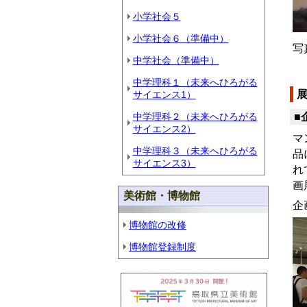
小学社会５
小学社会６（準備中）
写
中学社会（準備中）
中学理科１（未来へひろがる
サイエンス1）
■
中学理科２（未来へひろがる
サイエンス2）
マ
中学理科３（未来へひろがる
品
サイエンス3）
れ
画
美術館・博物館
企
博物館の改修
博物館登録制度