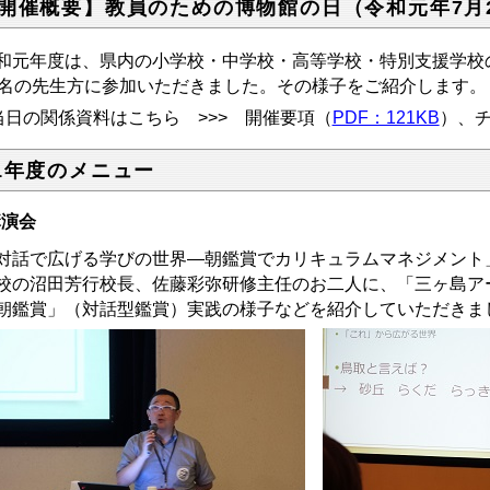
開催概要】教員のための博物館の日（令和元年7月
和元年度は、県内の小学校・中学校・高等学校・特別支援学校
5名の先生方に参加いただきました。その様子をご紹介します。
当日の関係資料はこちら >>> 開催要項（
PDF：121KB
）、
1年度のメニュー
講演会
対話で広げる学びの世界―朝鑑賞でカリキュラムマネジメント
校の沼田芳行校長、佐藤彩弥研修主任のお二人に、「三ヶ島ア
朝鑑賞」（対話型鑑賞）実践の様子などを紹介していただきま