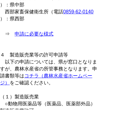
）：県中部
西部家畜保健衛生所（電話
0859-62-0140
）：県西部
⇒
申請に必要な様式
４ 製造販売業等の許可申請等
以下の申請については、県が窓口となりま
すが、農林水産省の所管事務となります。申
請書類等は
コチラ（農林水産省ホームペー
ジ）
をご確認ください。
（１）製造販売業
○動物用医薬品等（医薬品、医薬部外品）
製造販売業許可
○動物用医療機器等（医療機器、体外診断
用医薬品）製造販売業許可
○動物用再生医療等製品製造販売業許可