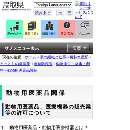
こ
の
ペ
読み上げ
大
元
ー
ジ
を
翻
訳
県外の方へ
分野で探す
組織で探す
防災 緊急
メニュー
す
る
現在の位置：
ホーム
県の組織と仕事
農林水産部
とっとりの畜産業
家畜防疫課
動物衛生・薬事・飼
料
動物用医薬品関係
動物用医薬品関係
動物用医薬品、医療機器の販売業
等の許可について
１ 動物用医薬品・動物用医療機器とは？