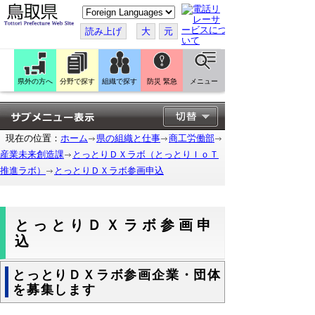
こ
の
ペ
読み上げ
大
元
ー
ジ
を
翻
訳
県外の方へ
分野で探す
組織で探す
防災 緊急
メニュー
す
る
現在の位置：
ホーム
県の組織と仕事
商工労働部
産業未来創造課
とっとりＤＸラボ（とっとりＩｏＴ
推進ラボ）
とっとりＤＸラボ参画申込
とっとりＤＸラボ参画申
込
とっとりＤＸラボ参画企業・団体
を募集します