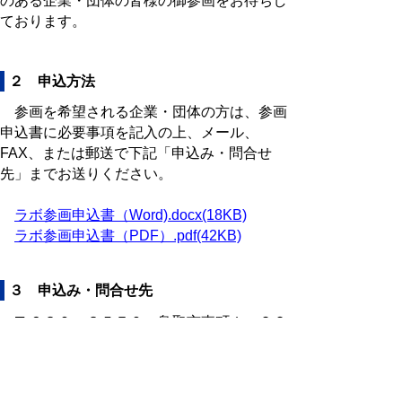
のある企業・団体の皆様の御参画をお待ちし
ております。
２ 申込方法
参画を希望される企業・団体の方は、参画
申込書に必要事項を記入の上、メール、
FAX、または郵送で下記「申込み・問合せ
先」までお送りください。
ラボ参画申込書（Word).docx(18KB)
ラボ参画申込書（PDF）.pdf(42KB)
３ 申込み・問合せ先
〒６８０－８５７０ 鳥取市東町１－２２
０
とっとりＤＸラボ事務局（鳥取県商工労働
部産業未来創造課内）