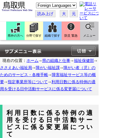
こ
の
ペ
読み上げ
大
元
ー
ジ
を
翻
訳
県外の方へ
分野で探す
組織で探す
防災 緊急
メニュー
す
る
現在の位置：
ホーム
県の組織と仕事
福祉保健部
ささえあい福祉局
障がい福祉課
障がい者（児）の
ためのサービス・各種手帳
障害福祉サービス等の概
要
指定事業所等について
利用日数に係る特例の適
用を受ける日中活動サービスに係る変更届について
利用日数に係る特例の適
用を受ける日中活動サー
ビスに係る変更届につい
て