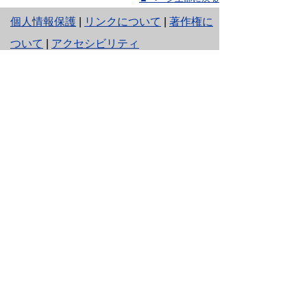
と
個人情報保護
|
リンクについて
|
著作権に
り
ついて
|
アクセシビリティ
ネ
鳥取県福祉保健部ささえあい福祉局
ッ
障がい福祉課
住所 〒680-8570
ト
鳥取県鳥取市東町1丁目220
へ
電話 「
窓口・連絡先
」をご覧ください。
ファクシミリ 0857-26-8136
の
E-mail
shougaifukushi@pref.tottori.lg.jp
下のボタンを押すと、通訳オペレータを通じて手話で
担当課へ電話ができます。（外部リンク）
利用方法：
手話リンクについて
をご覧ください。
電話リレーサービスについて：
電話リレーサービスと
は
をご覧ください。
Copyright(C) 2006～ 鳥取県(Tottori Prefectural
Government) All Rights Reserved. 法人番号