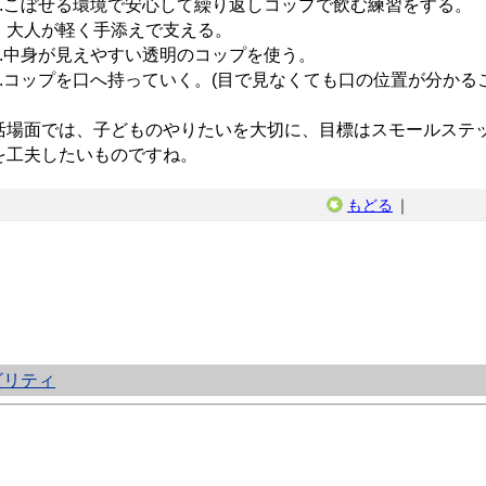
.こぼせる環境で安心して繰り返しコップで飲む練習をする。
人が軽く手添えで支える。
.中身が見えやすい透明のコップを使う。
.コップを口へ持っていく。(目で見なくても口の位置が分かる
活場面では、子どものやりたいを大切に、目標はスモールステ
を工夫したいものですね。
もどる
｜
ビリティ