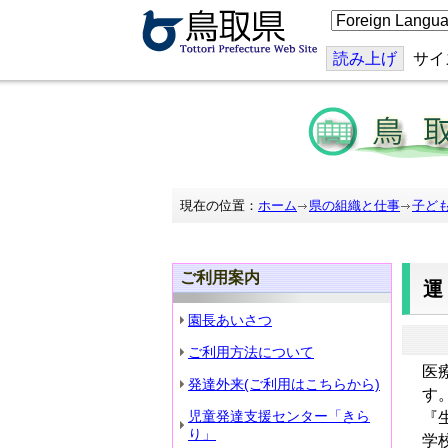
こ
の
ペ
ー
読み上げ
サイ
ジ
を
翻
訳
す
る
現在の位置：
ホーム
県の組織と仕事
子ど
ご利用案内
園長あいさつ
ご利用方法について
医
発達外来(ご利用はこちらから)
す
児童発達支援センター「きら
『
り」
学