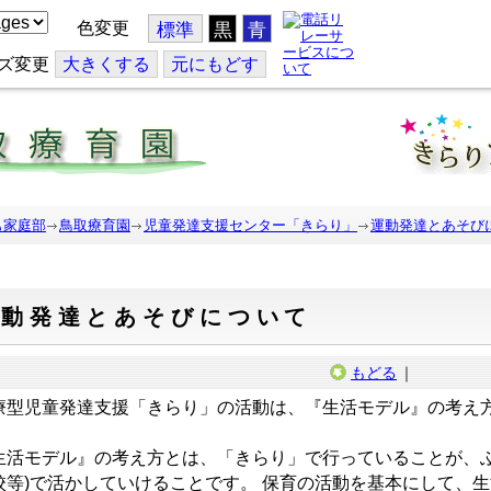
色変更
標準
黒
青
ズ変更
大
きくする
元
にもどす
も家庭部
鳥取療育園
児童発達支援センター「きらり」
運動発達とあそび
運動発達とあそびについて
もどる
｜
療型児童発達支援「きらり」の活動は、『生活モデル』の考え
。
生活モデル』の考え方とは、「きらり」で行っていることが、ふ
校等)で活かしていけることです。 保育の活動を基本にして、