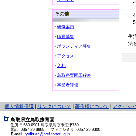
3
大
その他
4
5
研修案内
生
職員募集
法
ボランティア募集
アクセス
入札
鳥取療育園工程表
事業者評価
と
個人情報保護
|
リンクについて
|
著作権について
|
アクセシ
り
ネ
鳥取県立鳥取療育園
ッ
住所 〒680-0901
鳥取県鳥取市江津730
ト
電話
0857-29-8889
ファクシミリ 0857-29-9300
E-mail
ryoikuen@pref.tottori.lg.jp
へ