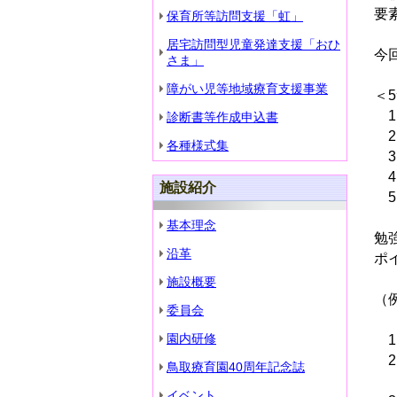
要
保育所等訪問支援「虹」
居宅訪問型児童発達支援「おひ
今
さま」
障がい児等地域療育支援事業
＜
1
診断書等作成申込書
2
各種様式集
3
4
施設紹介
5
基本理念
勉
沿革
ポ
施設概要
（
委員会
園内研修
1
2
鳥取療育園40周年記念誌
味
イベント