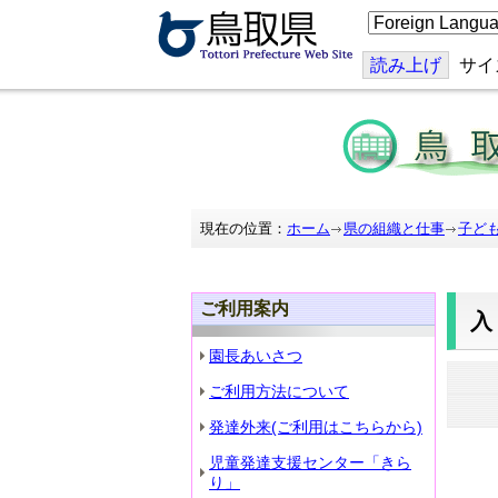
こ
の
ペ
ー
読み上げ
サイ
ジ
を
翻
訳
す
る
現在の位置：
ホーム
県の組織と仕事
子ど
ご利用案内
園長あいさつ
ご利用方法について
発達外来(ご利用はこちらから)
児童発達支援センター「きら
り」