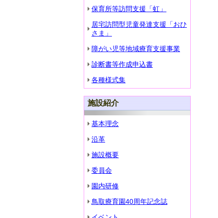
保育所等訪問支援「虹」
居宅訪問型児童発達支援「おひ
さま」
障がい児等地域療育支援事業
診断書等作成申込書
各種様式集
施設紹介
基本理念
沿革
施設概要
委員会
園内研修
鳥取療育園40周年記念誌
イベント