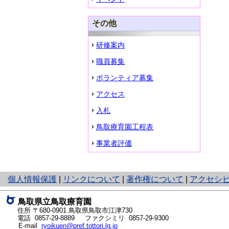
その他
研修案内
職員募集
ボランティア募集
アクセス
入札
鳥取療育園工程表
事業者評価
と
個人情報保護
|
リンクについて
|
著作権について
|
アクセシ
り
ネ
鳥取県立鳥取療育園
ッ
住所 〒680-0901
鳥取県鳥取市江津730
ト
電話
0857-29-8889
ファクシミリ 0857-29-9300
E-mail
ryoikuen@pref.tottori.lg.jp
へ