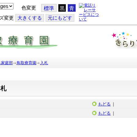
色変更
標準
黒
青
ズ変更
大
きくする
元
にもどす
も家庭部
鳥取療育園
入札
入札
もどる
｜
もどる
｜