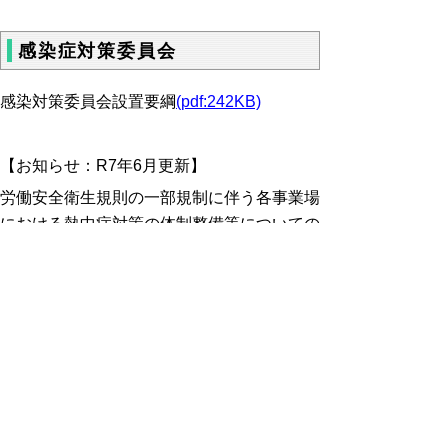
感染症対策委員会
感染対策委員会設置要綱
(pdf:242KB)
【お知らせ：R7年6月更新】
労働安全衛生規則の一部規制に伴う各事業場
における熱中症対策の体制整備等についての
通知を受け、令和7年6月1日施行の職員向け
熱中症対策マニュアルを作成しました。それ
に伴い、利用児向け熱中症対策マニュアルを
改訂しました。
▶
職員向け 熱中症対策マニュアル
▶
利用児向け 熱中症対策マニュアル