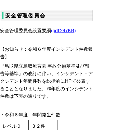
安全管理委員会
安全管理委員会設置要綱
(pdf:247KB)
【お知らせ：
令和６年度インシデント件数報
告】
『鳥取県立鳥取療育園 事故分類基準及び報
告等基準』の改訂に伴い、インシデント・ア
クシデント年間件数を総括的にHPで公表す
ることとなりました。昨年度のインシデント
件数は下表の通りです。
・
令和６年度 年間発生件数
レベル０
３２件