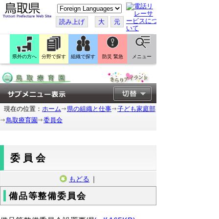
こ
の
ペ
読み上げ
大
元
ー
ジ
を
翻
訳
県外の方へ
分野で探す
組織で探す
防災 緊急
メニュー
す
る
現在の位置：
ホーム
県の組織と仕事
子ども家庭部
鳥取療育園
委員会
委員会
もどる
｜
備品等整備委員会