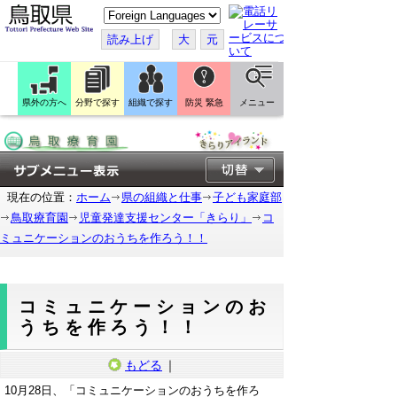
こ
の
ペ
読み上げ
大
元
ー
ジ
を
翻
訳
県外の方へ
分野で探す
組織で探す
防災 緊急
メニュー
す
る
現在の位置：
ホーム
県の組織と仕事
子ども家庭部
鳥取療育園
児童発達支援センター「きらり」
コ
ミュニケーションのおうちを作ろう！！
コミュニケーションのお
うちを作ろう！！
もどる
｜
10月28日、「コミュニケーションのおうちを作ろ