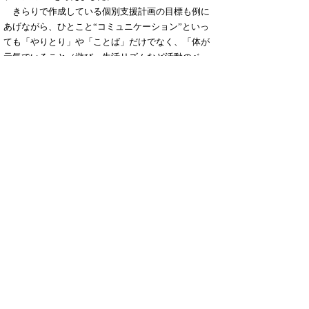
きらりで作成している個別支援計画の目標も例に
あげながら、ひとこと“コミュニケーション”といっ
ても「やりとり」や「ことば」だけでなく、「体が
元気でいること（遊び、生活リズムなど活動のベー
ス）」「いろいろな遊びを楽しむこと（感覚、意欲
の育ち）」「自分の気持ちを伝えようとすること
（意欲、やりとりの土台作り）」などが合わさって
いることを確認しました。
また、きらりでも使用しているいろいろなコミュニ
ケーション機器（iPadやVOCAなど）の紹介も合わせ
て行いました。
もどる
｜
▲ページ上部に戻る
と
個人情報保護
|
リンクについて
|
著作権に
り
ついて
|
アクセシビリティ