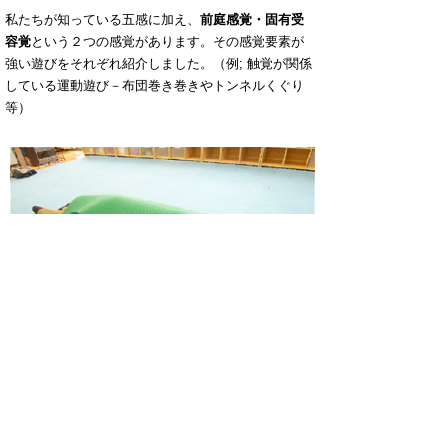
私たちが知っている五感に加え、
前庭感覚・固有受
容覚
という２つの感覚があります。その感覚要素が
強い遊びをそれぞれ紹介しました。（例; 触覚が関係
している運動遊び－布団巻き巻きやトンネルくぐり
等）
２. 子どもたちの好きな感覚で遊ぼう！玩具を選んで
みよう！
普段、何気なく遊んでいる遊びや玩具にはいろいろ
な感覚要素が含まれています。それぞれの感覚や子
どもたちが普段している遊びを実際に体感してみた