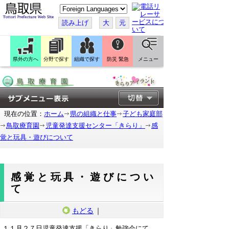
こ
の
ペ
読み上げ
大
元
ー
ジ
を
翻
訳
県外の方へ
分野で探す
組織で探す
防災 緊急
メニュー
す
る
現在の位置：
ホーム
県の組織と仕事
子ども家庭部
鳥取療育園
児童発達支援センター「きらり」
感
覚と玩具・遊びについて
感覚と玩具・遊びについ
て
もどる
｜
１１月２７日児童発達支援「きらり」勉強会にて