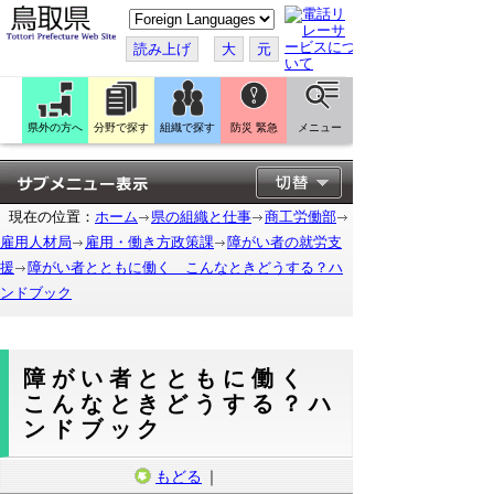
こ
の
ペ
読み上げ
大
元
ー
ジ
を
翻
訳
県外の方へ
分野で探す
組織で探す
防災 緊急
メニュー
す
る
現在の位置：
ホーム
県の組織と仕事
商工労働部
雇用人材局
雇用・働き方政策課
障がい者の就労支
援
障がい者とともに働く こんなときどうする？ハ
ンドブック
障がい者とともに働く
こんなときどうする？ハ
ンドブック
もどる
｜