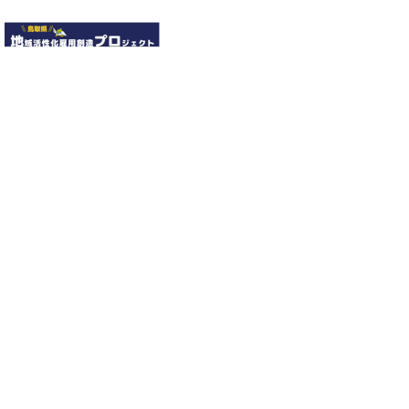
鳥取県地域活性化雇用創造プロジェクト
とっとりインターンシップ
鳥取県職業能力開発協会
移住定住ポータルサイト
鳥取県技術人材バンク