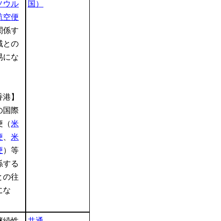
ソウル
国）
航空便
関係す
域との
易にな
香港】
の国際
便（
米
便
、
米
便
）等
係する
との往
にな
継続性
共通