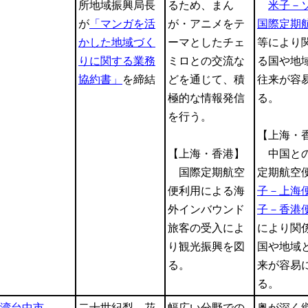
所地域振興局長
るため、まん
米子－
が
「マンガを活
が・アニメをテ
国際定期
かした地域づく
ーマとしたチェ
等により
りに関する業務
ミロとの交流な
る国や地
協約書」
を締結
どを通じて、積
往来が容
極的な情報発信
る。
を行う。
【上海・
【上海・香港】
中国と
国際定期航空
定期航空
便利用による海
子－上海
外インバウンド
子－香港
旅客の受入によ
により関
り観光振興を図
国や地域
る。
来が容易
る。
湾台中市
二十世紀梨、花
幅広い分野での
奥が深く