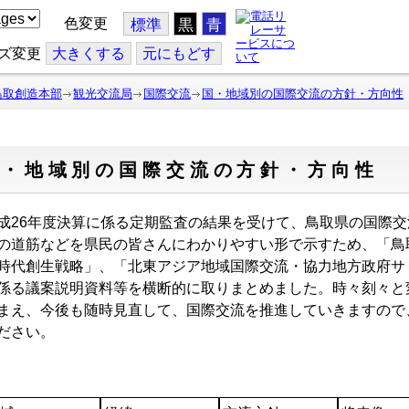
色変更
標準
黒
青
ズ変更
大
きくする
元
にもどす
鳥取創造本部
観光交流局
国際交流
国・地域別の国際交流の方針・方向性
国・地域別の国際交流の方針・方向性
26年度決算に係る定期監査の結果を受けて、鳥取県の国際交
の道筋などを県民の皆さんにわかりやすい形で示すため、「鳥
時代創生戦略」、「北東アジア地域国際交流・協力地方政府サ
係る議案説明資料等を横断的に取りまとめました。時々刻々と
まえ、今後も随時見直して、国際交流を推進していきますので
ださい。