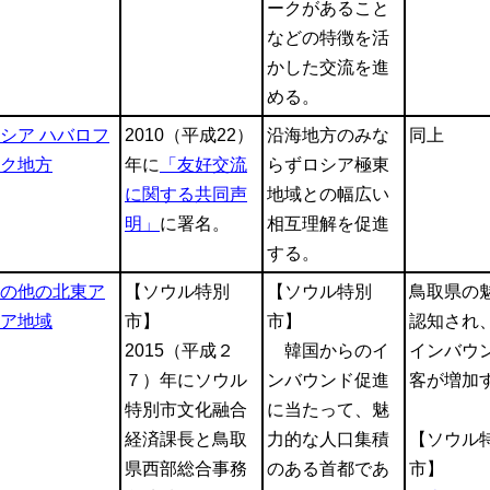
ークがあること
などの特徴を活
かした交流を進
める。
シア ハバロフ
2010（平成22）
沿海地方のみな
同上
ク地方
年に
「友好交流
らずロシア極東
に関する共同声
地域との幅広い
明」
に署名。
相互理解を促進
する。
の他の北東ア
【ソウル特別
【ソウル特別
鳥取県の
ア地域
市】
市】
認知され
2015（平成２
韓国からのイ
インバウ
７）年にソウル
ンバウンド促進
客が増加
特別市文化融合
に当たって、魅
経済課長と鳥取
力的な人口集積
【ソウル
県西部総合事務
のある首都であ
市】