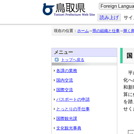
こ
の
ペ
ー
読み上げ
サイ
ジ
を
翻
現在の位置：
ホーム
県の組織と仕事
輝く
訳
す
る
メニュー
トップへ戻る
各課の業務
平成
化へ
国内交流
和新
国際交流
算に
パスポートの申請
を踏
せく
とっとりの手仕事
国際観光課
文化観光事典