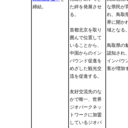
締結。
た絆を発展させ
な県民が
る。
れ、鳥取
界に開か
首都北京を取り
域となる
囲んで位置して
いることから、
鳥取県の
中国からのイン
認知され
バウンド促進を
インバウ
めざした観光交
客が増加
流を促進する。
友好交流先のな
かで唯一、世界
ジオパークネッ
トワークに加盟
しているジオパ