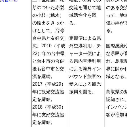
芽のついた赤梨
交流を通じて地
のある交
の小枝（穂木）
域活性化を図
って、地
の輸出をきっか
る。
強い絆が
けとして、台湾
る。
台中県と友好交
定期便による県
流。2010（平成
外空港利用、チ
国際感覚
22）年の台中県
ャーター便によ
な県民が
と台中市の合併
る県内空港利用
れ、鳥取
後も台中市と交
による海外イン
界に開か
流を継続。
バウンド旅客の
域となる
2017（平成29）
受入による観光
年に観光交流協
振興を図る。
鳥取県の
定を締結。
認知され
2018（平成30）
インバウ
年に友好交流協
客が増加
定を締結。