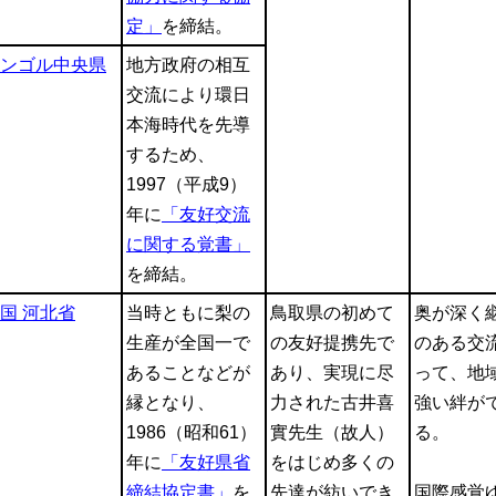
定」
を締結。
ンゴル中央県
地方政府の相互
交流により環日
本海時代を先導
するため、
1997（平成9）
年に
「友好交流
に関する覚書」
を締結。
国 河北省
当時ともに梨の
鳥取県の初めて
奥が深く
生産が全国一で
の友好提携先で
のある交
あることなどが
あり、実現に尽
って、地
縁となり、
力された古井喜
強い絆が
1986（昭和61）
實先生（故人）
る。
年に
「友好県省
をはじめ多くの
締結協定書」
を
先達が紡いでき
国際感覚