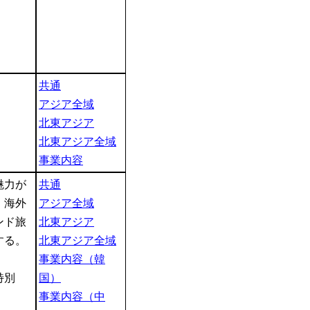
共通
アジア全域
北東アジア
北東アジア全域
事業内容
魅力が
共通
、海外
アジア全域
ンド旅
北東アジア
する。
北東アジア全域
事業内容（韓
特別
国）
事業内容（中