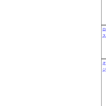
ロ
ス
そ
ジ