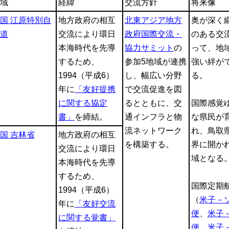
域
経緯
交流方針
将来像
国 江原特別自
地方政府の相互
北東アジア地方
奥が深く
道
交流により環日
政府国際交流・
のある交
本海時代を先導
協力サミット
の
って、地
するため、
参加5地域が連携
強い絆が
1994（平成6）
し、幅広い分野
る。
年に
「友好提携
で交流促進を図
に関する協定
るとともに、交
国際感覚
書」
を締結。
通インフラと物
な県民が
流ネットワーク
れ、鳥取
国 吉林省
地方政府の相互
を構築する。
界に開か
交流により環日
域となる
本海時代を先導
するため、
国際定期
1994（平成6）
（
米子－
年に
「友好交流
便
、
米子
に関する覚書」
便
、
米子