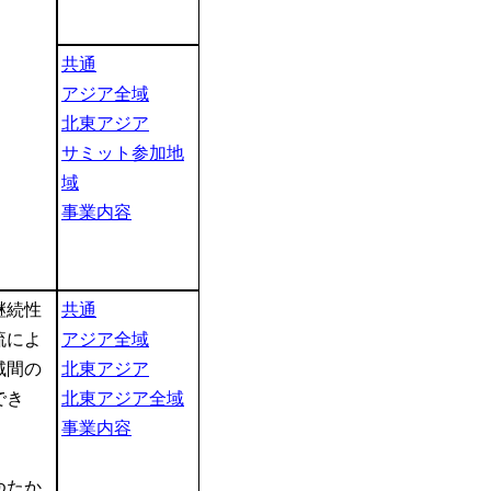
共通
アジア全域
北東アジア
サミット参加地
域
事業内容
継続性
共通
流によ
アジア全域
域間の
北東アジア
でき
北東アジア全域
事業内容
ゆたか