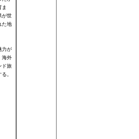
育ま
県が世
れた地
。
魅力が
、海外
ンド旅
する。