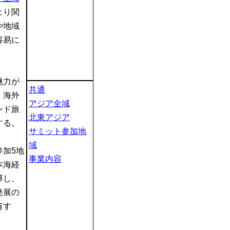
より関
や地域
容易に
魅力が
共通
、海外
アジア全域
ンド旅
北東アジア
する。
サミット参加地
域
参加5地
事業内容
本海経
導し、
発展の
有す