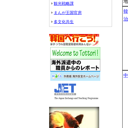
地
観光戦略課
韓
まんが王国官房
治
多文化共生
中