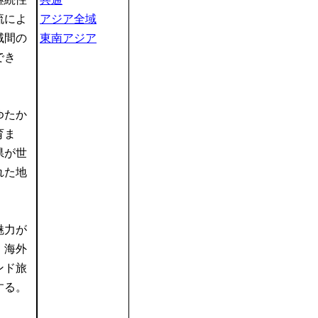
流によ
アジア全域
域間の
東南アジア
でき
ゆたか
育ま
県が世
れた地
。
魅力が
、海外
ンド旅
する。