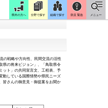
県外の方へ
分野で探す
組織で探す
防災 緊急
メニュー
流の戦略や方向性、民間交流の活性
取県の将来ビジョン」、「鳥取県令
ミット」の共同宣言文、工程表、予
変動している国際情勢や県民ニーズ
、皆さんの御意見・御提案をお聞か