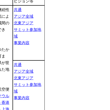
ビジョン等
継続性
共通
流によ
アジア全域
域間の
北東アジア
でき
サミット参加地
域
事業内容
ゆたか
育ま
県が世
共通
れた地
アジア全域
。
北東アジア
サミット参加地
航空便
域
ソウル
事業内容
－香港
－上海