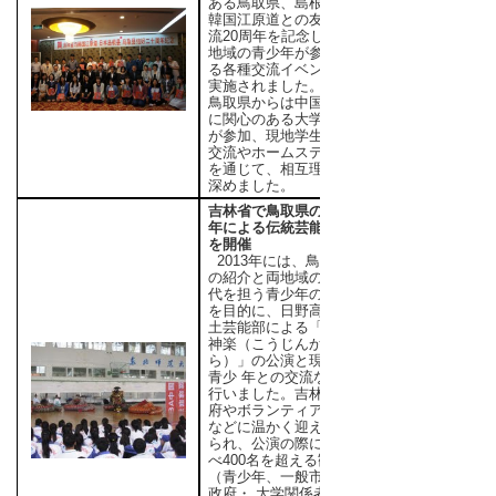
ある鳥取県、島根県、
韓国江原道との友好交
流20周年を記念し、各
地域の青少年が参加す
る各種交流イベントが
実施されました。
鳥取県からは中国文化
に関心のある大学生8名
が参加、現地学生との
交流やホームステイ等
を通じて、相互理解を
深めました。
吉林省で鳥取県の青少
年による伝統芸能公演
を開催
2013年には、鳥取県
の紹介と両地域の次世
代を担う青少年の交流
を目的に、日野高校郷
土芸能部による「荒神
神楽（こうじんかぐ
ら）」の公演と現地の
青少 年との交流などを
行いました。吉林省政
府やボランティア学生
などに温かく迎え入れ
られ、公演の際には延
べ400名を超える観客
（青少年、一般市民、
政府・ 大学関係者）が