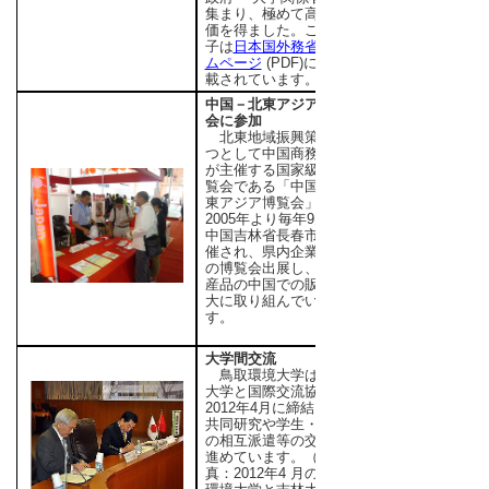
集まり、極めて高い評
価を得ました。この様
子は
日本国外務省ホー
ムページ
(PDF)にも掲
載されています。
中国－北東アジア博覧
会に参加
北東地域振興策の一
つとして中国商務部等
が主催する国家級の博
覧会である「中国－北
東アジア博覧会」が、
2005年より毎年9月に
中国吉林省長春市で開
催され、県内企業もこ
の博覧会出展し、県内
産品の中国での販路拡
大に取り組んでいま
す。
大学間交流
鳥取環境大学は吉林
大学と国際交流協定を
2012年4月に締結し、
共同研究や学生・職員
の相互派遣等の交流を
進めています。（写
真：2012年4 月の鳥取