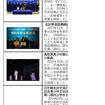
ADAS・EVプロジェク
ト」を一層推進してい
くため、2018年10月、
平井知事が北京を訪問
し、吉林省長との間で
覚書を締結しました。
友好県省提携締結
2017年11月、平井知
事が吉林省長春市を訪
問し、1994年から覚書
により友好交流を続け
てきた吉林省と友好県
省提携締結に関する協
定書に調印しました。
鳥取県青少年郷土芸能
の祭典
2014年10月に開催さ
れた「平成26年度鳥取
県青少年郷土芸能の祭
典」に吉林華橋外国語
学院の大学生が参加
し、中国の伝統舞踊等
を披露しました。
日中韓友好交流20周年
記念青少年文化体験事
業へ県内大学生を派遣
2014年8月には、吉
林省の友好交流地域で