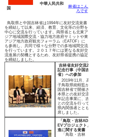
吉
中華人民共和
林省はこんなとこ
国
ろです
鳥取県と中国吉林省は1994年に友好交流覚書
を締結して以来、経済、教育、文化等の分野を
中心に交流を行っています。両県省とも北東ア
ジア地域国際交流・協力地方政府サミットや東
アジア地方政府観光フォーラム（EATOF）に
も参画し、共同で様々な分野での多地域間交流
を行っています。２０１７年には更なる友好交
流進展の契機とするため、友好県省提携の協定
を締結しました。
吉林省友好交流25周年
記念行事（中国吉林
省）への参加
2019年11月、高橋紀
子鳥取県統轄監が、中
国吉林省で開催された
本県との友好交流25周
年記念事業に、吉林省
との交流を行っている
県内関係者とともに出
席しました。
「鳥取・吉林ADAS・
EVプロジェクト」の推
進に関する覚書
「鳥取・吉林