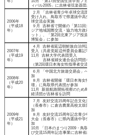
年）
10月 「第17回全国生涯学習フェステ
ィバル2005」に吉林省弦楽器団が出演
２月 「吉林省青少年卓球交流団」を
受け入れ、鳥取市で県選抜中高生と卓
2006年
球交流会実施
（平成18
９月 吉林省で開催の「第11回北東ア
年）
ジア地域国際交流・協力地方政府サミ
ット」、「第2回北東アジア投資貿易
博覧会」に参加
４月 吉林省延辺朝鮮族自治州訪問団
2007年
受入（共産党延辺州委員会書記等）
（平成19
11月 吉林大学代表団受入
年）
吉林省婦女連合会訪問団を受入
（第2回環日本海女性指導者交流会）
６月 「中国北方旅遊交易会」への参
加
2008年
８月 吉林省開催「環日本海女性論
（平成20
壇」に鳥取県代表団が参加
年）
11月 新規航路開拓視察のため鳥取県
経済団が吉林省を訪問
７月 友好交流15周年記念文化美食祭
（長春市）に倉吉農業高校太鼓部が参
加
2009年
８月 友好交流15周年記念青少年卓球
（平成21
大会（長春市）に県内選抜中学生が参
年）
加
10月 「日本のまつり2009・鳥取」及
び交流15周年記念事業に吉林省政府団