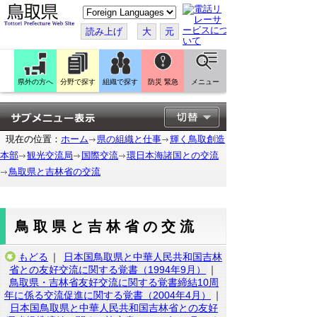
こ
の
ペ
読み上げ
大
元
ー
ジ
を
翻
訳
県外の方へ
分野で探す
組織で探す
防災 緊急
メニュー
す
る
現在の位置：
ホーム
県の組織と仕事
輝く鳥取創造
本部
観光交流局
国際交流
環日本海諸国との交流
鳥取県と吉林省の交流
鳥取県と吉林省の交流
もどる
｜
日本国鳥取県と中華人民共和国吉林
省との友好交流に関する覚書（1994年9月）
｜
鳥取県・吉林省友好交流に関する覚書締結10周
年に係る交流促進に関する覚書（2004年4月）
｜
日本国鳥取県と中華人民共和国吉林省との友好