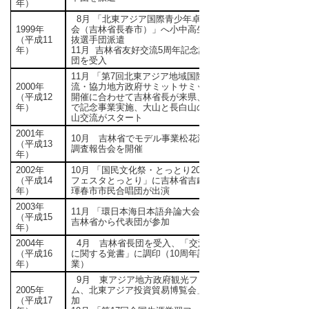
年）
8月 「北東アジア国際青少年卓球大
1999年
会（吉林省長春市）」へ小中高生の選
（平成11
抜選手団派遣
年）
11月 吉林省友好交流5周年記念訪問
団を受入
11月 「第7回北東アジア地域国際交
2000年
流・協力地方政府サミットサミット」
（平成12
開催に合わせて吉林省長が来県、大山
年）
で記念事業実施、大山と長白山の姉妹
山交流がスタート
2001年
10月 吉林省でモデル事業松花湖水質
（平成13
調査報告会を開催
年）
2002年
10月 「国民文化祭・とっとり2002夢
（平成14
フェスタとっとり」に吉林省吉劇団、
年）
琿春市市民合唱団が出演
2003年
11月 「環日本海日本語弁論大会」に
（平成15
吉林省から代表団が参加
年）
2004年
4月 吉林省長団を受入、「交流促進
（平成16
に関する覚書」に調印（10周年記念事
年）
業）
9月 東アジア地方政府観光フォーラ
2005年
ム、北東アジア投資貿易博覧会」に参
（平成17
加