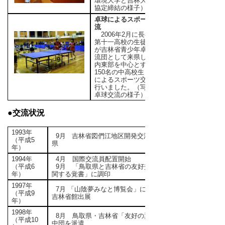
環境大学と吉林大学の
協定締結の様子）
卓球によるスポーツ交
流
2006年2月に長春市
第十一高校の生徒10名
が吉林省青少年卓球交
流団として来県し、県
内東部を中心とする約
150名の中高校生と卓球
によるスポーツ交流を
行いました。（写真：
卓球交流の様子）
●交流状況
1993年
9月 吉林省図們江地区開発交流団来
（平成5
県
年）
1994年
4月 国際交流員配置開始
（平成6
9月 「鳥取県と吉林省の友好交流に
年）
関する覚書」に調印
1997年
7月 「山陰夢みなと博覧会」に中国
（平成9
吉林省館出展
年）
1998年
8月 鳥取県・吉林省「友好の翼」訪
（平成10
中団を派遣