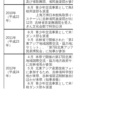
及び省歌舞団、省民族楽団が参加
８月 青少年交流事業として鳥取東高
校邦楽部を派遣
2010年
上海万博日本館鳥取県イベント
（平成22
ステージに吉林省民族楽団が出演
年）
12月 吉林省音楽舞踊団を受入、とり
ぎん文化会館で特別公演
８月 青少年交流事業として米子高校
ダンス部を派遣
2011年
９月 吉林省で開催された「第16回北
（平成23
東アジア地域国際交流・協力地方政府
年）
サミット」、「第7回北東アジア投資
貿易博覧会」に知事が参加
４月 本県で開催の第17回北東アジア
地域国際交流・協力地方政府サミット
に吉林省長が参加
2012年
５月 北東アジア産業技術フォーラム
（平成24
に参加するため、吉林省科学技術庁長
年）
他が来県、吉林省延辺朝鮮族自治州長
ほかが来県（知事表敬）
８月 青少年交流事業として米子東高
校ダンス部を派遣
８月 「荒神神楽」公演を長春市で開
催（青少年芸能交流事業として日野高
等学校郷土芸能部を派遣）
2013年
「ＧＴＩ北東アジア地方協力委
（平成25
員会発足会議」（長春市）に副知事が
年）
参加