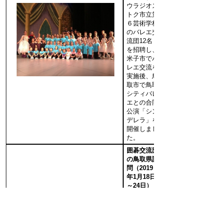
ウラジオス
トク市立第
６芸術学校
のバレエ交
流団12名
を招聘し、
米子市でバ
レエ交流を
実施後、鳥
取市で鳥取
シティバレ
エとの合同
公演「シン
デレラ」を
開催しまし
た。
囲碁交流団
の鳥取県訪
問（2019
年1月18日
～24日）
境港市で開
催される囲
碁の棋聖戦