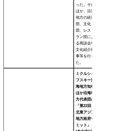
った。その
ほか、沿海
地方の経済
団、文化
団、レスト
ラン団によ
る商談会や
文化紹介行
事等を行っ
た。
ミクルシェ
フスキー沿
海地方知事
ほか沿海地
方代表団の
「第22回
北東アジア
地方政府サ
ミット」