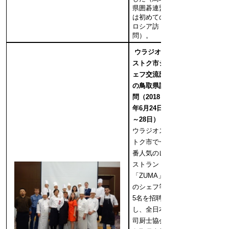
県囲碁連盟
は初めての
ロシア訪
問）。
ウラジオ
ストク市シ
ェフ交流団
の鳥取県訪
問（2018
年6月24日
～28日）
ウラジオス
トク市で一
番人気のレ
ストラン
「ZUMA」
のシェフ等
5名を招聘
し、全日本
司厨士協会