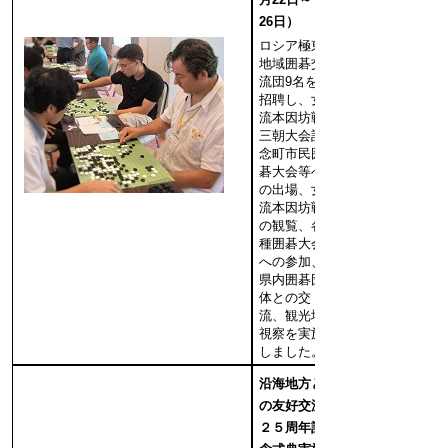
26日）
ロシア極東
地域囲碁交
流団9名を
招聘し、女
流本因坊戦
三朝大会記
念町市民囲
碁大会等へ
の出場、女
流本因坊戦
の観覧、各
種囲碁大会
への参加、
県内囲碁団
体との交
流、観光地
視察を実施
しました。
沿海地方と
の友好交流
２５周年記