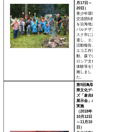
月17日～
20日）
青少年環境
交流団6名
を沿海地方
パルチザン
スク市に派
遣し、エコ
活動報告、
エコ工作活
動、森での
ロシア文化
体験等を実
施しまし
た。
第9回鳥取
県文化デイ
ズ「倉吉絣
展示会」の
実施
（2018年
10月12日
～11月10
日）