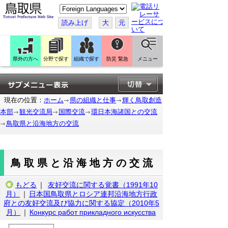
こ
の
ペ
読み上げ
大
元
ー
ジ
を
翻
訳
県外の方へ
分野で探す
組織で探す
防災 緊急
メニュー
す
る
現在の位置：
ホーム
県の組織と仕事
輝く鳥取創造
本部
観光交流局
国際交流
環日本海諸国との交流
鳥取県と沿海地方の交流
鳥取県と沿海地方の交流
もどる
｜
友好交流に関する覚書（1991年10
月）
｜
日本国鳥取県とロシア連邦沿海地方行政
府との友好交流及び協力に関する協定（2010年5
月）
｜
Конкурс работ прикладного искусства