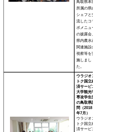
鳥取県本部
所属の県内
シェフと交
流したコラ
ボメニュー
の披露会、
県内農水産
関連施設の
視察等を実
施しまし
た。
ウラジオス
トク国立経
済サービス
大学観光学
専攻学生団
の鳥取県訪
問（2018
年7月）
ウラジオス
トク国立経
済サービス