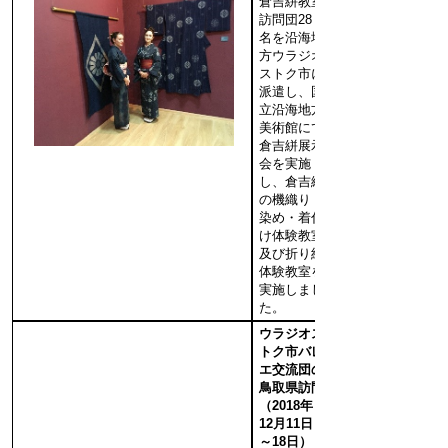
倉吉絣教室
訪問団28
名を沿海地
方ウラジオ
ストク市に
派遣し、国
立沿海地方
美術館にて
倉吉絣展示
会を実施
し、倉吉絣
の機織り・
染め・着付
け体験教室
及び折り紙
体験教室を
実施しまし
た。
ウラジオス
トク市バレ
エ交流団の
鳥取県訪問
（2018年
12月11日
～18日）