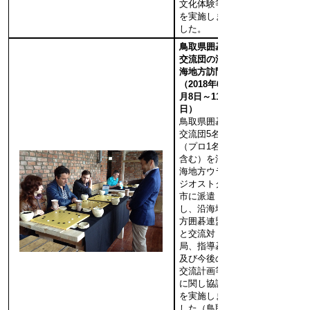
文化体験等
を実施しま
した。
鳥取県囲碁
交流団の沿
海地方訪問
（2018年6
月8日～11
日）
鳥取県囲碁
交流団5名
（プロ1名
含む）を沿
海地方ウラ
ジオストク
市に派遣
し、沿海地
方囲碁連盟
と交流対
局、指導碁
及び今後の
交流計画等
に関し協議
を実施しま
した（鳥取