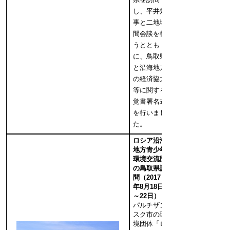
し、平井知
事と二地域
間会談を行
うととも
に、鳥取県
と沿海地方
の経済協力
等に関する
覚書署名式
を行いまし
た。
ロシア沿海
地方青少年
環境交流団
の鳥取県訪
問（2017
年8月18日
～22日）
パルチザン
スク市の環
境団体「ロ