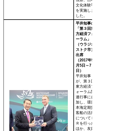
文化体験等
を実施しま
した。
平井知事の
「第３回東
方経済フォ
ーラム」
（ウラジオ
ストク市）
出席
（2017年9
月5日～7
日）
平井知事
が、第３回
東方経済フ
ォーラム関
連行事に参
加し、環日
本海定期貨
客船の活用
についてＰ
Ｒを行った
ほか、友好