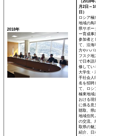
（2018年2
月2日～10
日）
ロシア極東
地域の鳥取
県サポータ
2018年
ー育成事業
参加者とし
て、沿海地
方やハバロ
フスク地方
で日本語履
修している
大学生・若
手社会人8
名を招聘し
て、ロシア
極東地域に
おける現状
に係る意見
聴取、県内
地域住民と
の交流、鳥
取県の魅力
紹介、日本