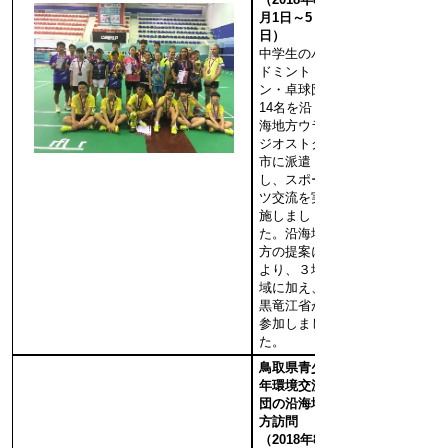
月1日～5
日）
中学生のバ
ドミント
ン・卓球団
14名を沿
海地方ウラ
ジオストク
市に派遣
し、スポー
ツ交流を実
施しまし
た。沿海地
方の提案に
より、３地
域に加え、
黒竜江省が
参加しまし
た。
鳥取県青少
年環境交流
団の沿海地
方訪問
（2018年8