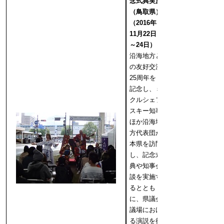
念式典実施
（鳥取県）
（2016年
11月22日
～24日）
沿海地方と
の友好交流
25周年を
記念し、ミ
クルシェフ
スキー知事
ほか沿海地
方代表団が
本県を訪問
し、記念式
典や知事会
談を実施す
るととも
に、県議会
議場におけ
る演説を行