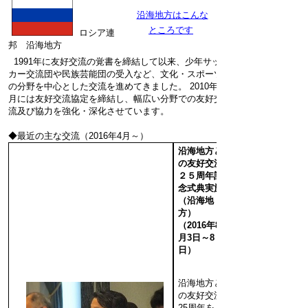
沿海地方はこんな
ところです
ロシア連
邦 沿海地方
1991年に友好交流の覚書を締結して以来、少年サッ
カー交流団や民族芸能団の受入など、文化・スポーツ
の分野を中心とした交流を進めてきました。 2010年5
月には友好交流協定を締結し、幅広い分野での友好交
流及び協力を強化・深化させています。
◆最近の主な交流（2016年4月～）
沿海地方と
の友好交流
２５周年記
念式典実施
（沿海地
方）
（2016年8
月3日～8
日）
沿海地方と
の友好交流
25周年を