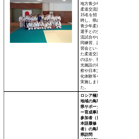
地方青少年
柔道交流団
15名を招
聘し、県内
青少年柔道
選手との交
流試合や合
同練習、講
習会といっ
た柔道交流
のほか、観
光施設の視
察や日本文
化体験等を
実施しまし
た。
ロシア極東
地域の鳥取
県サポータ
ー育成事業
参加者（日
本語履修
者）の鳥取
県訪問