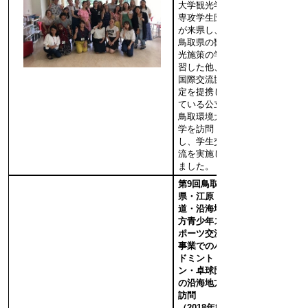
大学観光学
専攻学生団
が来県し、
鳥取県の観
光施策の学
習した他、
国際交流協
定を提携し
ている公立
鳥取環境大
学を訪問
し、学生交
流を実施し
ました。
第9回鳥取
県・江原
道・沿海地
方青少年ス
ポーツ交流
事業でのバ
ドミント
ン・卓球団
の沿海地方
訪問
（2018年8