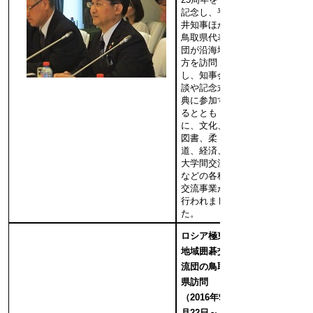
記念し、平
井知事ほか
鳥取県代表
団が沿海地
方を訪問
し、知事会
談や記念式
典に参加す
るととも
に、文化、
図書、柔
道、経済、
大学間交流
などの各種
交流事業が
行われまし
た。
ロシア極東
地域囲碁交
流団の鳥取
県訪問
（2016年9
月22日～