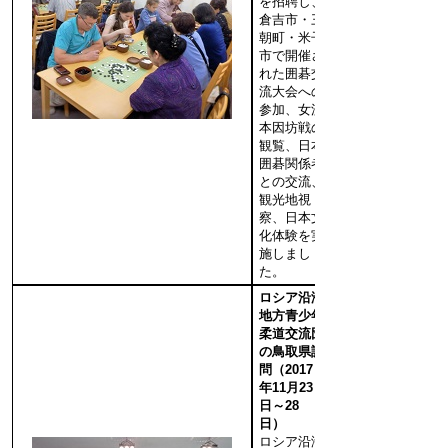
を招聘し、
倉吉市・三
朝町・米子
市で開催さ
れた囲碁交
流大会への
参加、女流
本因坊戦の
観覧、日本
囲碁関係者
との交流、
観光地視
察、日本文
化体験を実
施しまし
た。
ロシア沿海
地方青少年
柔道交流団
の鳥取県訪
問（2017
年11月23
日～28
日）
ロシア沿海