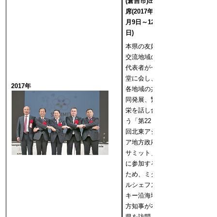
(
倉吉市)出
席(2017年4
月9日～12
日)
本県の友好
交流地域の
代表者が一
堂に会し、
2017年
各地域の共
同発展、繁
栄を話し合
う「第22
回北東アジ
ア地方政府
サミット」
に参加する
ため、ミク
ルシェフス
キー沿海地
方知事が本
県を訪問