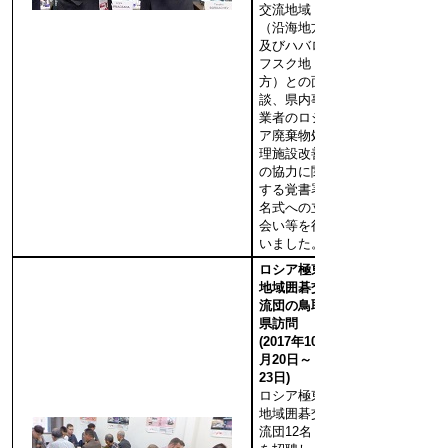
交流地域
（沿海地方
及びハバロ
フスク地
方）との面
談、県内事
業者のロシ
ア廃棄物処
理施設改善
の協力に関
する覚書署
名式への立
会い等を行
いました。
ロシア極東
地域囲碁交
流団の鳥取
県訪問
(2017年10
月20日～
23日)
ロシア極東
地域囲碁交
流団12名