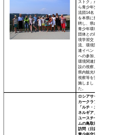
ストク」か
ら青少年交
流団14名
を本県に招
聘し、県内
青少年環境
団体との環
境学習交
流、環境関
連イベント
への参加、
環境関連施
設の視察、
県内観光地
視察等を実
施しまし
た。
ロシアサッ
カークラブ
「ルチ・エ
ネルギア」
ユースチー
ムの鳥取県
訪問（日露
青少年交流