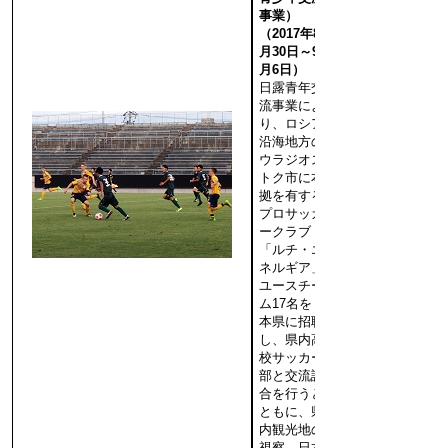
事業）
（2017年8
月30日～9
月6日）
日露青年交
流事業によ
り、ロシア
沿海地方の
ウラジオス
トク市に本
拠を有する
プロサッカ
ークラブ
「ルチ・エ
ネルギア」
ユースチー
ム17名を
本県に招聘
し、県内高
校サッカー
部と交流試
合を行うと
ともに、県
内観光地の
視察、日本