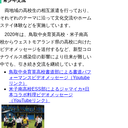
青少年交流
両地域の高校生の相互派遣を行っており、
それぞれのテーマに沿って文化交流やホーム
ステイ体験などを実施しています。
2020年は、鳥取中央育英高校・米子南高
校からウェストモアランド県の高校に向けた
ビデオメッセージを送付するなど、新型コロ
ナウイルス感染症の影響により往来が難しい
中でも、引き続き交流を継続しています。
鳥取中央育英高校書道部による書道パフ
ォーマンスビデオメッセージ（Youtube
リンク）
米子南高校ESS部によるジャマイカ×日
本コラボ料理ビデオメッセージ
（YouTubeリンク）