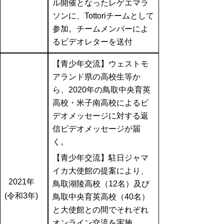
ル開催となったレゲエマラ
ソンに、Tottoriチームとして
参加。チームメンバーによ
るビデオレターを送付
【青少年交流】ウェストモ
アランド県の高校生等か
ら、2020年の鳥取中央育英
高校・米子南高校によるビ
デオメッセージに対する返
信ビデオメッセージが届
く。
【青少年交流】駐日ジャマ
イカ大使館の提案により、
2021年
鳥取湖陵高校（12名）及び
(令和3年)
鳥取中央育英高校（40名）
と大使館との間でそれぞれ
オンライン交流を実施。