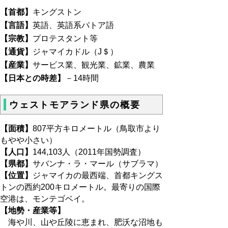
【首都】
キングストン
【言語】
英語、英語系パトア語
【宗教】
プロテスタント等
【通貨】
ジャマイカドル（J＄）
【産業】
サービス業、観光業、鉱業、農業
【日本との時差】
－14時間
ウェストモアランド県の概要
【面積】
807平方キロメートル（鳥取市より
もやや小さい）
【人口】
144,103人（2011年国勢調査）
【県都】
サバンナ・ラ・マール（サブラマ）
【位置】
ジャマイカの最西端、首都キングス
トンの西約200キロメートル。最寄りの国際
空港は、モンテゴベイ。
【地勢・産業等】
海や川、山や丘陵に恵まれ、肥沃な沼地も