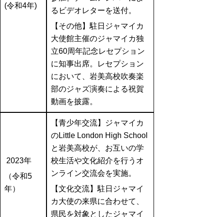
(令和4年)
るビデオレターを送付。
【その他】駐日ジャマイカ
大使館主催のジャマイカ独
立60周年記念レセプション
に知事出席。レセプション
において、
岩美高校吹奏楽
部のジャズ演奏による祝賀
動画を披露。
【青少年交流】ジャマイカ
のLittle London High School
と岩美高校が、お互いの学
2023年
校生活や文化紹介を行うオ
ンライン交流会を実施。
（令和5
年）
【文化交流】駐日ジャマイ
カ大使の来県に合わせて、
県民を対象としたジャマイ