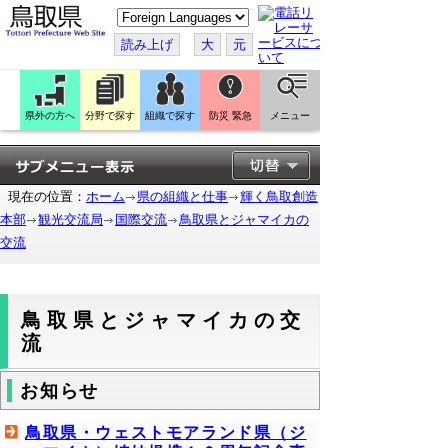
こ
の
ペ
読み上げ
大
元
ー
ジ
を
翻
訳
県外の方へ
分野で探す
組織で探す
防災 緊急
メニュー
す
る
現在の位置：
ホーム
県の組織と仕事
輝く鳥取創造
本部
観光交流局
国際交流
鳥取県とジャマイカの
交流
鳥取県とジャマイカの交
流
お知らせ
鳥取県・ウェストモアランド県（ジ