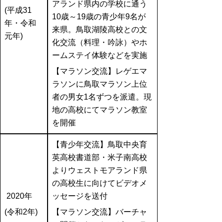
アランド県内の学校に通う
(平成31
10歳～19歳の青少年9名が
年・令和
来県。鳥取湖陵高校との文
元年)
化交流（料理・吟詠）やホ
ームステイ体験などを実施
【マラソン交流】レゲエマ
ラソンに鳥取マラソン上位
者の男女1名ずつを派遣。現
地の高校にてマラソン教室
を開催
【青少年交流】鳥取中央育
英高校書道部・米子南高校
よりウェストモアランド県
の高校生に向けてビデオメ
2020年
ッセージを送付
(令和2年)
【マラソン交流】バーチャ