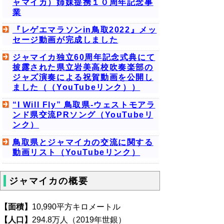
ャマイカ）姉妹提携１０周年記念事
業
『レゲエマラソンin鳥取2022』メッ
セージ動画が完成しました
ジャマイカ独立60周年記念式典にて
披露された県立岩美高校吹奏楽部の
ジャズ演奏による祝賀動画を公開し
ました（（YouTubeリンク））
“I Will Fly” 鳥取県-ウェストモアラ
ンド県交流PRソング（YouTubeリ
ンク）
鳥取県とジャマイカの交流に関する
動画リスト（YouTubeリンク）
ジャマイカの概要
【面積】
10,990平方キロメートル
【人口】
294.8万人（2019年世銀）