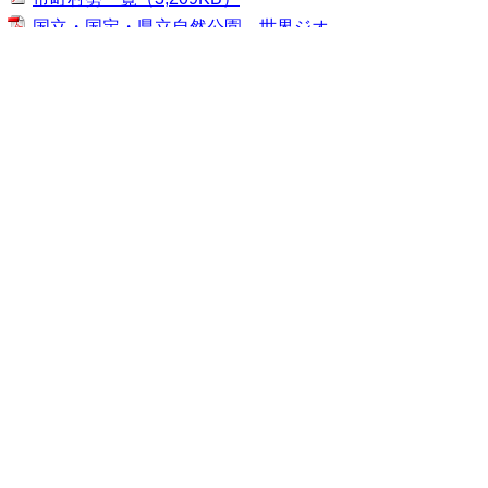
国立・国定・県立自然公園、世界ジオ
パーク（334KB）
奥付（77KB）
当ホームページに掲載している統計データ等
の一部は、Excel形式、またはPDF形式で提
供しています。閲覧ソフトが必要な場合は、
無償の
「Excel モバイルアプリ」
、
「Excel
Online」
、
「Adobe Acrobat Reader」
などを
ご利用ください。
▲ページ上部に戻る
と
個人情報保護
|
リンクについて
|
著作権に
り
ついて
|
アクセシビリティ
ネ
鳥取県 総務部 統計課
ッ
住所 〒680-8570
ト
鳥取県鳥取市東町1丁目220