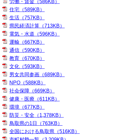
労働・賃金（586KB）
住宅（589KB）
生活（757KB）
県民経済計算（713KB）
電気・水道（596KB）
運輸（667KB）
通信（590KB）
教育（670KB）
文化（593KB）
男女共同参画（689KB）
NPO（588KB）
社会保障（669KB）
健康・医療（611KB）
環境（677KB）
防災・安全（1,378KB）
鳥取県の1日（763KB）
全国における鳥取県（516KB）
市町村勢一覧（3,209KB）