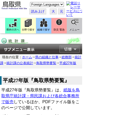
こ
の
ペ
読み上げ
大
元
ー
ジ
を
翻
訳
県外の方へ
分野で探す
組織で探す
防災 緊急
メニュー
す
る
現在の位置：
ホーム
県の組織と仕事
総務部
統計
課
統計課の公表統計
鳥取県勢要覧
平成27年版
平成27年版『鳥取県勢要覧』
平成27年版『鳥取県勢要覧』は、
紙版を鳥
取県庁統計課・県民課および各総合事務所
で販売
しているほか、PDFファイル版をこ
のページで公開しています。