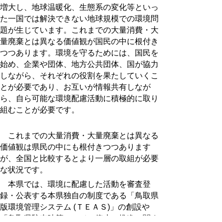
増大し、地球温暖化、生態系の変化等といっ
た一国では解決できない地球規模での環境問
題が生じています。これまでの大量消費・大
量廃棄とは異なる価値観が国民の中に根付き
つつあります。環境を守るためには、国民を
始め、企業や団体、地方公共団体、国が協力
しながら、それぞれの役割を果たしていくこ
とが必要であり、お互いが情報共有しなが
ら、自ら可能な環境配慮活動に積極的に取り
組むことが必要です。
これまでの大量消費・大量廃棄とは異なる
価値観は県民の中にも根付きつつあります
が、全国と比較するとより一層の取組が必要
な状況です。
本県では、環境に配慮した活動を審査登
録・公表する本県独自の制度である「鳥取県
版環境管理システム (ＴＥＡＳ)」の創設や
「鳥取県駐車時等エンジン停止の推進に関す