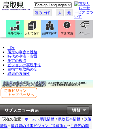
こ
の
ペ
読み上げ
大
元
ー
ジ
を
翻
訳
県外の方へ
分野で探す
組織で探す
防災 緊急
メニュー
す
る
目次
策定の趣旨と性格
時代の潮流・背景
策定の視点
ビジョンの実現手法
目指す鳥取県の姿
取組の方向性
現在の位置：
ホーム
県政情報
県政基本情報
政策
情報
鳥取県の将来ビジョン（追補版）
2.時代の潮