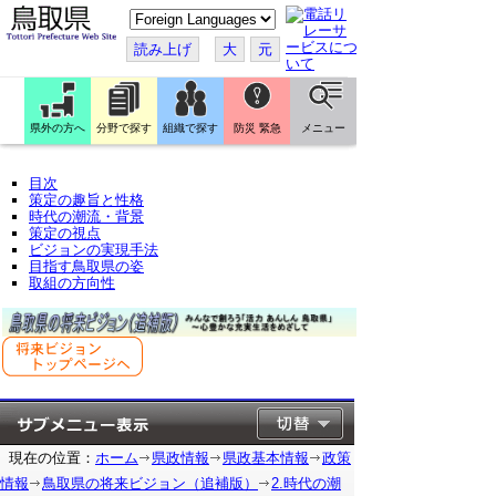
こ
の
ペ
読み上げ
大
元
ー
ジ
を
翻
訳
県外の方へ
分野で探す
組織で探す
防災 緊急
メニュー
す
る
目次
策定の趣旨と性格
時代の潮流・背景
策定の視点
ビジョンの実現手法
目指す鳥取県の姿
取組の方向性
現在の位置：
ホーム
県政情報
県政基本情報
政策
情報
鳥取県の将来ビジョン（追補版）
2.時代の潮