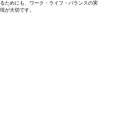
るためにも、ワーク・ライフ・バランスの実
現が大切です。
本県には、豊かな歴史、自然・環境、食、
文化等があり、また、大都市圏と比べ、大勢
の中に埋没することなく、地域において自分
の存在や役割に手応え・充実感を感じること
ができます。豊かな自然・環境に恵まれなが
ら、情報、交通等の利便性も確保された本県
は、まさに「心の豊かさ」を体感できる絶好
の場所であり、いわゆる「スローライフ」や
「ロハス」に象徴されるような、心豊かに暮
らすことのできる場所であると言えます。県
民皆が「心の豊かさ」を体感し、県外からＩ
JUターンにより県内に移住される方を呼び
込むためには、更に、地域を磨き上げるとと
もに、ワーク・ライフ・バランスの実現を図
ることも必要です。