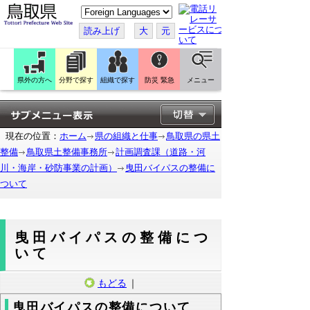
こ
の
ペ
読み上げ
大
元
ー
ジ
を
翻
訳
県外の方へ
分野で探す
組織で探す
防災 緊急
メニュー
す
る
現在の位置：
ホーム
県の組織と仕事
鳥取県の県土
整備
鳥取県土整備事務所
計画調査課（道路・河
川・海岸・砂防事業の計画）
曳田バイパスの整備に
ついて
曳田バイパスの整備につ
いて
もどる
｜
曳田バイパスの整備について