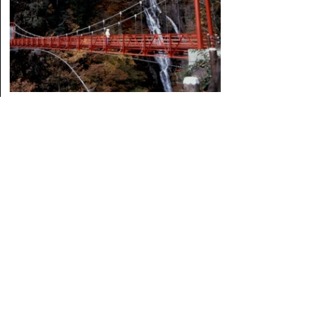
○牛ノ戸焼
○湯谷温泉