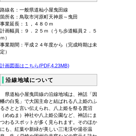
路線名：一般県道杣小屋曳田線
箇所名：鳥取市河原町天神原～曳田
事業延長：１，４８０ｍ
計画幅員：９．２５ｍ（うち歩道幅員２．５
ｍ）
事業期間：平成２４年度から（完成時期は未
定）
計画図面はこちら(PDF,4.23MB)
沿線地域について
県道杣小屋曳田線の沿線地域は、神話「因
幡の白兎」で大国主命と結ばれる八上姫のふ
るさとと言い伝えられ、八上姫を祭る賣沼
（めぬま）神社や八上姫公園など、神話にま
つわるスポットが多く見られます。そのほか
にも、紅葉や新緑が美しい三滝渓や湯谷温