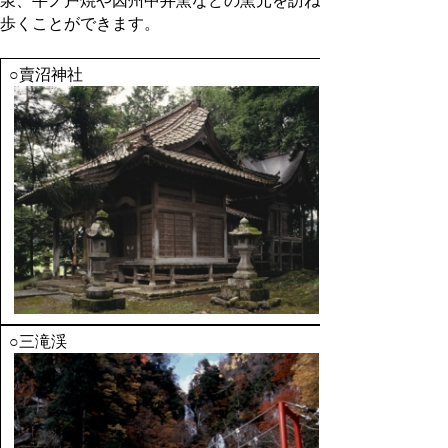
泉、牛ノ戸焼や因州中井窯などの窯元を訪ね
歩くことができます。
○賣沼神社
○三滝渓