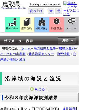
こ
の
ペ
読み上げ
大
元
ー
ジ
を
翻
訳
県外の方へ
分野で探す
組織で探す
防災 緊急
メニュー
す
る
現在の位置：
ホーム
県の組織と仕事
農林水産部
とっとりの水産業
栽培漁業センター
海況情報
沿
岸域の海況と漁況
沿岸域の海況と漁況
もどる
｜
令和８年度海洋観測結果
令和８年３月２７日(PDF:642KB)
4月観測