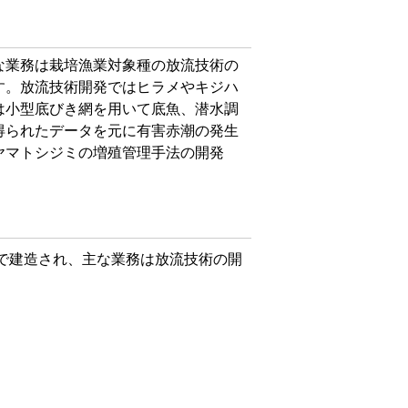
な業務は栽培漁業対象種の放流技術の
す。放流技術開発ではヒラメやキジハ
は小型底びき網を用いて底魚、潜水調
得られたデータを元に有害赤潮の発生
ヤマトシジミの増殖管理手法の開発
で建造され、主な業務は放流技術の開