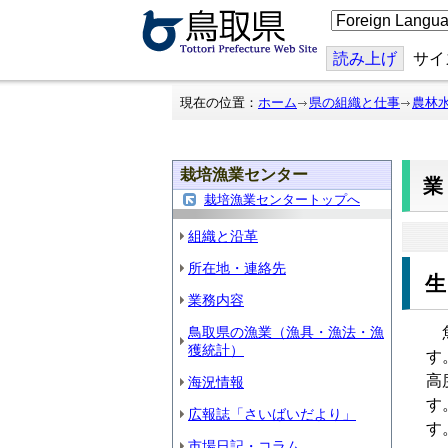
こ
の
ペ
ー
読み上げ
サイ
ジ
を
翻
現在の位置：
ホーム
県の組織と仕事
農林
訳
す
る
栽培漁業センター
栽培漁業センタートップへ
組織と沿革
所在地・連絡先
業務内容
鳥取県の漁業（漁具・漁法・漁
魚
獲統計）
す
高
海況情報
す
広報誌「さいばいだより」
す
市場日記・コラム