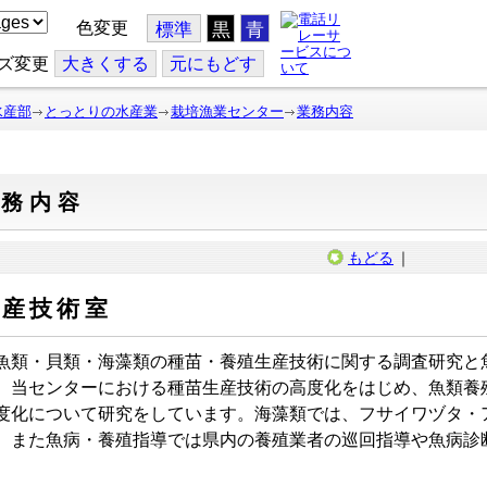
色変更
標準
黒
青
ズ変更
大
きくする
元
にもどす
水産部
とっとりの水産業
栽培漁業センター
業務内容
業務内容
もどる
｜
生産技術室
類・貝類・海藻類の種苗・養殖生産技術に関する調査研究と
。当センターにおける種苗生産技術の高度化をはじめ、魚類養
度化について研究をしています。海藻類では、フサイワヅタ・
。また魚病・養殖指導では県内の養殖業者の巡回指導や魚病診
。