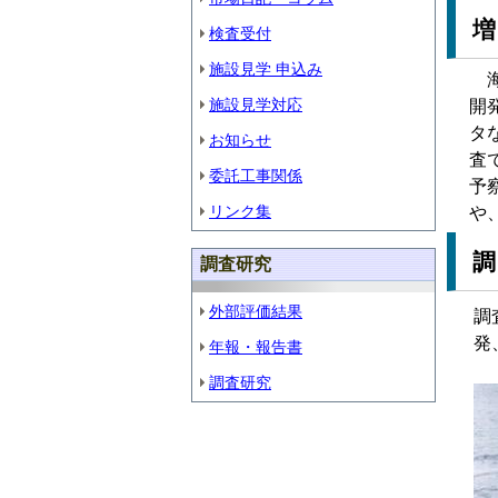
検査受付
施設見学 申込み
海
施設見学対応
開
タ
お知らせ
査
委託工事関係
予
リンク集
や
調査研究
外部評価結果
調
発
年報・報告書
調査研究