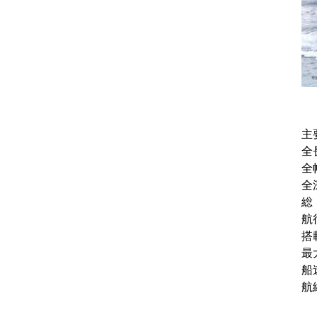
主
全
全
全
総
航
搭
最
船
航