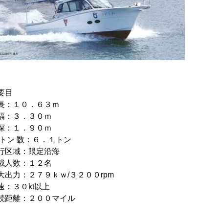
要目
長：１０．６３ｍ
幅：３．３０ｍ
深：１．９０ｍ
 トン 数：６．１トン
行区域：限定沿海
載人数：１２名
大出力：２７９ｋｗ/３２００rpm
速：３０kt以上
続距離：２００マイル