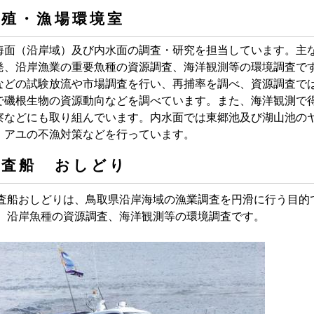
増殖・漁場環境室
面（沿岸域）及び内水面の調査・研究を担当しています。主
発、沿岸漁業の重要魚種の資源調査、海洋観測等の環境調査で
などの試験放流や市場調査を行い、再捕率を調べ、資源調査で
で磯根生物の資源動向などを調べています。また、海洋観測で
察などにも取り組んでいます。内水面では東郷池及び湖山池の
、アユの不漁対策などを行っています。
調査船 おしどり
査船おしどりは、鳥取県沿岸海域の漁業調査を円滑に行う目的
、沿岸魚種の資源調査、海洋観測等の環境調査です。