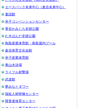
エースパック未来中心（倉吉未来中心）
童謡館
米子コンベンションセンター
青谷かみじち史跡公園
むきばんだ史跡公園
鳥取産業体育館・鳥取屋内プール
倉吉体育文化会館
米子産業体育館
東山水泳場
ライフル射撃場
武道館
夢みなとタワー
福祉人材研修センター
障害者体育センター