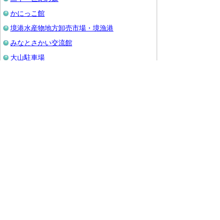
かにっこ館
境港水産物地方卸売市場・境漁港
みなとさかい交流館
大山駐車場
大山自然歴史館
県民ふれあい会館（生涯学習センター）
船上山少年自然の家
大山青年の家
鹿野かちみ園・鹿野第二かちみ園
皆生尚寿苑
米子屋内プール
県立美術館
▲ページ上部に戻る
と
個人情報保護
|
リンクについて
|
著作権に