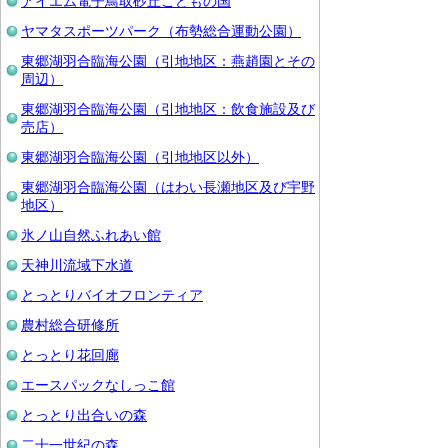
アイエム電子鳥取砂丘こどもの国
ヤマタスポーツパーク（布勢総合運動公園）
東郷湖羽合臨海公園（引地地区：燕趙園とその
周辺）
東郷湖羽合臨海公園（引地地区：飲食施設及び
売店）
東郷湖羽合臨海公園（引地地区以外）
東郷湖羽合臨海公園（はわい長瀬地区及び宇野
地区）
氷ノ山自然ふれあい館
天神川流域下水道
とっとりバイオフロンティア
農村総合研修所
とっとり花回廊
エースパックなしっこ館
とっとり出合いの森
二十一世紀の森