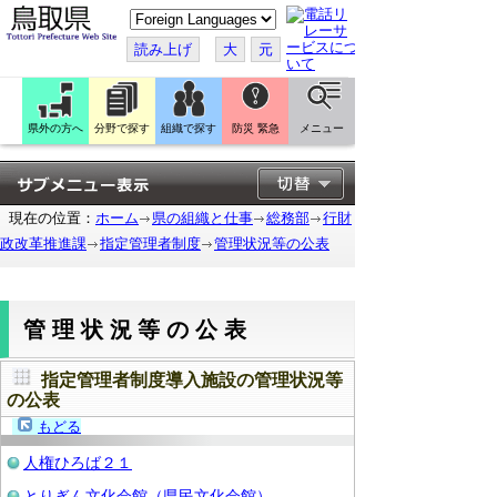
こ
の
ペ
読み上げ
大
元
ー
ジ
を
翻
訳
県外の方へ
分野で探す
組織で探す
防災 緊急
メニュー
す
る
現在の位置：
ホーム
県の組織と仕事
総務部
行財
政改革推進課
指定管理者制度
管理状況等の公表
管理状況等の公表
指定管理者制度導入施設の管理状況等
の公表
もどる
人権ひろば２１
とりぎん文化会館（県民文化会館）