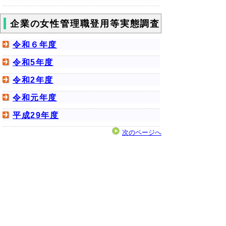
企業の女性管理職登用等実態調査
令和６年度
令和5年度
令和2年度
令和元年度
平成29年度
次のページへ
▲ページ上部に戻る
と
個人情報保護
|
リンクについて
|
著作権に
り
ついて
|
アクセシビリティ
ネ
男女協働未来創造本部 未来創造課
ッ
住所
〒682-0816 倉吉市駄経寺町212-5 エース