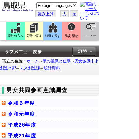
こ
の
ペ
読み上げ
大
元
ー
ジ
を
翻
訳
県外の方へ
分野で探す
組織で探す
防災 緊急
メニュー
す
る
現在の位置：
ホーム
県の組織と仕事
男女協働未来
創造本部
未来創造課
統計資料
男女共同参画意識調査
令和６年度
令和元年度
平成26年度
平成21年度