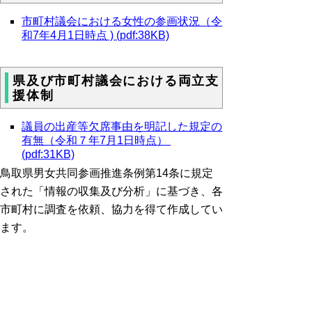
市町村議会における女性の参画状況（令
和7年4月1日時点 ) (pdf:38KB)
県及び市町村議会における両立支
援体制
議員の出産等欠席事由を明記した規定の
有無（令和７年7月1日時点）
(pdf:31KB)
鳥取県男女共同参画推進条例第14条に規定
された「情報の収集及び分析」に基づき、各
市町村に調査を依頼、協力を得て作成してい
ます。
▲ページ上部に戻る
と
個人情報保護
|
リンクについて
|
著作権に