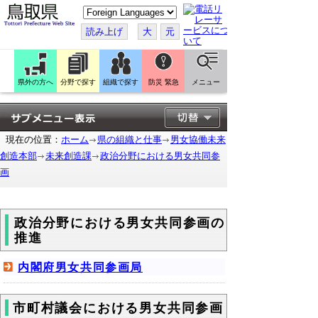
こ
の
ペ
読み上げ
大
元
ー
ジ
を
翻
訳
県外の方へ
分野で探す
組織で探す
防災 緊急
メニュー
す
る
現在の位置：
ホーム
県の組織と仕事
男女協働未来
創造本部
未来創造課
政治分野における男女共同参
画
政治分野における男女共同参画の
推進
内閣府男女共同参画局
市町村議会における男女共同参画