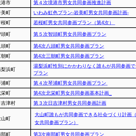
境港市
第４次境港市男女共同参画推進計画
岩美町
いわみ虹色プラン-岩美町男女共同参画計画-
若桜町
若桜町男女共同参画プラン（第4次）
智頭町
第５次智頭町男女共同参画プラン
八頭町
第4次八頭町男女共同参画プラン
三朝町
第4次三朝町男女共同参画プラン
湯梨浜町性別にかかわりなく誰もが共同参画で
湯梨浜町
プラン
琴浦町
第４次琴浦町男女共同参画プラン
北栄町
第4次北栄町男女共同参画基本計画_
日吉津村
第３次日吉津村男女共同参画計画
大山町誰もが共同参画できる社会づくり計画
大山町
女共同参画プラン）
南部町
第3次南部町男女共同参画プラン