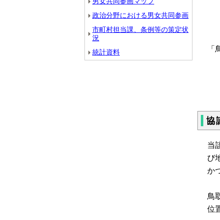
男女共同参画マップ
政治分野における男女共同参画
市町村担当課、条例等の策定状
況
「
統計資料
（
協
当
び
か
鳥
位