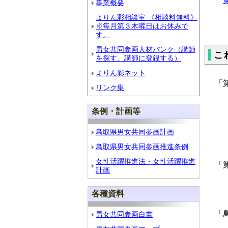
事業概要
（
よりん彩相談室 《相談料無料》
※毎月第３木曜日はお休みで
す。
男女共同参画人材バンク（講師
こ
を探す、講師に登録する）
よりん彩ネット
「
リンク集
条例・計画等
（
鳥取県男女共同参画計画
鳥取県男女共同参画推進条例
女性活躍推進法・女性活躍推進
「
計画
各種資料
「
男女共同参画白書