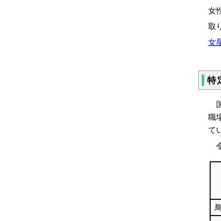
女
取
女
特
国
職
て
令