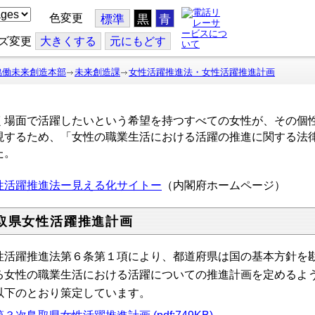
色変更
標準
黒
青
ズ変更
大
きくする
元
にもどす
協働未来創造本部
未来創造課
女性活躍推進法・女性活躍推進計画
く場面で活躍したいという希望を持つすべての女性が、その個
現するため、「女性の職業生活における活躍の推進に関する法
た。
性活躍推進法ー見える化サイトー
（内閣府ホームページ）
取県女性活躍推進計画
性活躍推進法第６条第１項により
、都道府県は国の基本方針を
る女性の職業生活における活躍についての推進計画を定めるよ
以下のとおり策定しています。