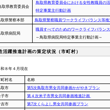
鳥取県教育委員会における女性教職員の
鳥取県教育委員会
特定事業主行動計画
鳥取県警察本部
鳥取県警察職員ワークライフバランス等推
職員すべてのためのワークライフバラン
鳥取県病院局
～鳥取県病院局特定事業主行動計画～
性活躍推進計画の策定状況（市町村）
和８年４月現在
市町村名
名称
鳥取市
第5次鳥取市男女共同参画かがやきプラン
米子市
第４次米子市男女共同参画推進計画
倉吉市
第7次くらよし男女共同参画プラン