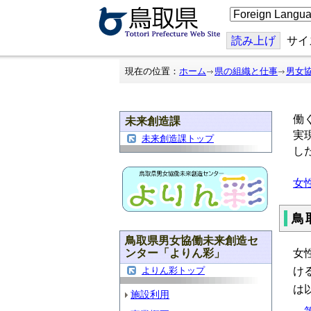
こ
の
ペ
ー
読み上げ
サイ
ジ
を
翻
現在の位置：
ホーム
県の組織と仕事
男女
訳
す
る
働
未来創造課
実
未来創造課トップ
し
女
鳥
鳥取県男女協働未来創造セ
女
ンター「よりん彩」
け
よりん彩トップ
は
施設利用