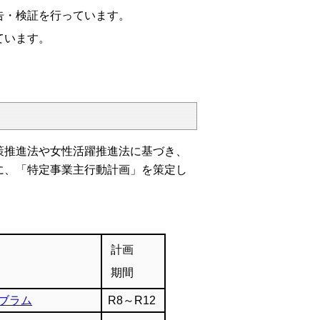
告・検証を行っています。
ています。
推進法や女性活躍推進法に基づき、
に、「特定事業主行動計画」を策定し
計画
期間
ブラム
R8～R12