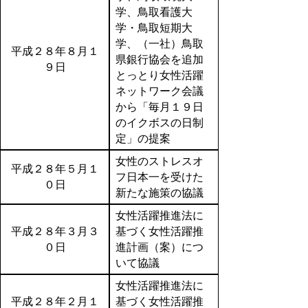
学、鳥取看護大
学・鳥取短期大
学、（一社）鳥取
平成２８年８月１
県銀行協会を追加
９日
とっとり女性活躍
ネットワーク会議
から「毎月１９日
のイクボスの日制
定」の提案
女性のストレスオ
平成２８年５月１
フ日本一を受けた
０日
新たな施策の協議
女性活躍推進法に
平成２８年３月３
基づく女性活躍推
０日
進計画（案）につ
いて協議
女性活躍推進法に
平成２８年２月１
基づく女性活躍推