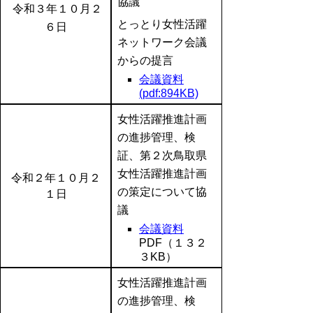
協議
令和３
年１０月２
とっとり女性活躍
６日
ネットワーク会議
からの提言
会議資料
(pdf:894KB)
女性活躍推進計画
の進捗管理、検
証、第２次鳥取県
女性活躍推進計画
令和２年１０月２
の策定について協
１日
議
会議資料
PDF（１３２
３KB）
女性活躍推進計画
の進捗管理、検