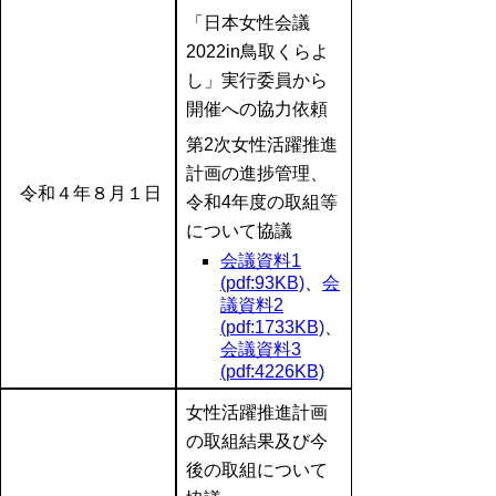
「日本女性会議
2022in鳥取くらよ
し」実行委員から
開催への協力依頼
第2次女性活躍推進
計画の進捗管理、
令和４
年８月１日
令和4年度の取組等
について協議
会議資料1
(pdf:93KB)
、
会
議資料2
(pdf:1733KB)
、
会議資料3
(pdf:4226KB)
女性活躍推進計画
の取組結果及び今
後の取組について