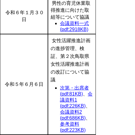
男性の育児休業取
得推進に向けた取
令和６年１月３０
組等について協議
日
会議資料一式
(pdf:2918KB)
女性活躍推進計画
の進捗管理、検
証、第２次鳥取県
女性活躍推進計画
の改訂について協
議
令和５年６月６日
次第・出席者
(pdf:81KB)
、
会
議資料1
(pdf:226KB)
、
会議資料2
(pdf:686KB)
、
参考資料
(pdf:223KB)