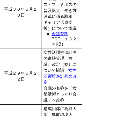
ス・ファミボスの
平成３０年５月１
普及拡大、働き方
８日
改革に係る取組、
キャリア形成支
援）について協議
会議資料
PDF（１３２
４KB）
女性活躍推進計画
の進捗管理、検
証、改定（案）に
ついて協議→
女性
平成２９年５月２
活躍推進計画の改
２日
定
会議の名称を「女
星活躍とっとり会
議」へ改称
構成団体に鳥取大
学、鳥取環境大