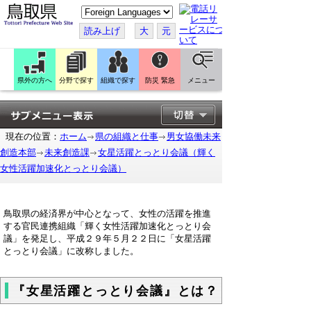
こ
の
ペ
読み上げ
大
元
ー
ジ
を
翻
訳
県外の方へ
分野で探す
組織で探す
防災 緊急
メニュー
す
る
現在の位置：
ホーム
県の組織と仕事
男女協働未来
創造本部
未来創造課
女星活躍とっとり会議（輝く
女性活躍加速化とっとり会議）
鳥取県の経済界が中心となって、女性の活躍を推進
する官民連携組織「輝く女性活躍加速化とっとり会
議」を発足し、平成２９年５月２２日に「女星活躍
とっとり会議」に改称しました。
『女星活躍とっとり会議』とは？