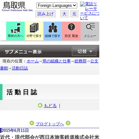
こ
の
ペ
読み上げ
大
元
ー
ジ
を
翻
訳
県外の方へ
分野で探す
組織で探す
防災 緊急
メニュー
す
る
現在の位置：
ホーム
県の組織と仕事
総務部
公文
書館
活動日誌
活動日誌
もどる
｜
ブログトップへ
2015年6月11日
近代・現代部会が西日本旅客鉄道株式会社米