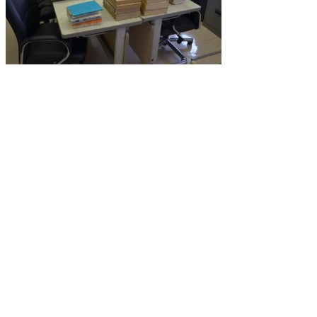
米子支社が現在保存する資料の一部
公文書館
2015/06/11 in
県史編さん室
,
調査
▲ページ上部に戻る
と
個人情報保護
|
リンクについて
|
著作権に
り
ついて
|
アクセシビリティ
ネ
鳥取県立公文書館
ッ
住所 〒680-0017
ト
鳥取県鳥取市尚徳町101
電話
0857-26-8160
へ
（県史編さん室
0857-22-4620
）
ファクシミリ 0857-22-3977
の
E-mail
kobunsho@pref.tottori.lg.jp
Copyright(C) 2006～ 鳥取県(Tottori Prefectural