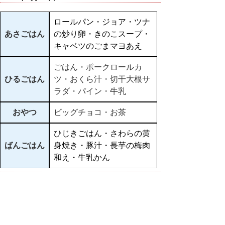
ロールパン・ジョア・ツナ
あさごはん
の炒り卵・きのこスープ・
キャベツのごまマヨあえ
ごはん・ポークロールカ
ひるごはん
ツ・おくら汁・切干大根サ
ラダ・パイン・牛乳
おやつ
ビッグチョコ・お茶
ひじきごはん・さわらの黄
ばんごはん
身焼き・豚汁・長芋の梅肉
和え・牛乳かん
▲ページ上部に戻る
と
個人情報保護
|
リンクについて
|
著作権に
り
ついて
|
アクセシビリティ