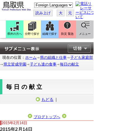
こ
の
ペ
読み上げ
大
元
ー
ジ
を
翻
訳
県外の方へ
分野で探す
組織で探す
防災 緊急
メニュー
す
る
現在の位置：
ホーム
県の組織と仕事
子ども家庭部
県立皆成学園
子ども達の食事
毎日の献立
毎日の献立
もどる
｜
ブログトップへ
2015年2月14日
2015年2月14日