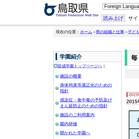
こ
の
ペ
ー
読み上げ
サイ
ジ
を
翻
現在の位置：
ホーム
県の組織と仕事
子ど
訳
す
る
学園紹介
皆成学園トップページへ
｜
施設の概要
身体拘束等適正化のための
指針
201
感染症・食中毒の予防及び
201
まん延防止のための指針
施設のご利用案内
園内研修
開かれた学園へ