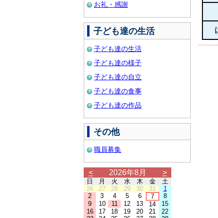
お礼・感謝
子ども達の生活
子ども達の生活
子ども達の様子
子ども達の自立
子ども達の食事
子ども達の作品
その他
職員募集
<
2026年8月
>
日
月
火
水
木
金
土
26
27
28
29
30
31
1
2
3
4
5
6
8
7
9
10
11
12
13
15
14
16
17
18
19
20
21
22