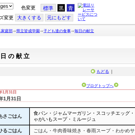
色変更
標準
黒
青
ズ変更
大
きくする
元
にもどす
も家庭部
県立皆成学園
子ども達の食事
毎日の献立
毎日の献立
もどる
｜
ブログトップへ
5年1月31日
5年1月31日
食パン・ジャムマーガリン・スコッチエッグ・
あさごはん
ゃがいもスープ・ミルージュ
ひるごはん
ごはん・牛肉香味焼き・春雨スープ・わかめサ