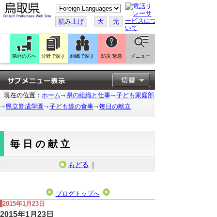
こ
の
ペ
読み上げ
大
元
ー
ジ
を
翻
訳
県外の方へ
分野で探す
組織で探す
防災 緊急
メニュー
す
る
現在の位置：
ホーム
県の組織と仕事
子ども家庭部
県立皆成学園
子ども達の食事
毎日の献立
毎日の献立
もどる
｜
ブログトップへ
2015年1月23日
2015年1月23日