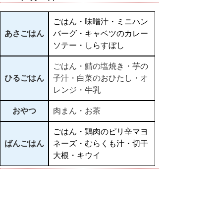
ごはん・味噌汁・ミニハン
あさごはん
バーグ・キャベツのカレー
ソテー・しらすぼし
ごはん・鯖の塩焼き・芋の
ひるごはん
子汁・白菜のおひたし・オ
レンジ・牛乳
おやつ
肉まん・お茶
ごはん・鶏肉のピリ辛マヨ
ばんごはん
ネーズ・むらくも汁・切干
大根・キウイ
▲ページ上部に戻る
と
個人情報保護
|
リンクについて
|
著作権に
り
ついて
|
アクセシビリティ