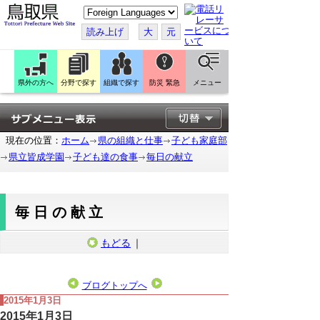
こ
の
ペ
読み上げ
大
元
ー
ジ
を
翻
訳
県外の方へ
分野で探す
組織で探す
防災 緊急
メニュー
す
る
現在の位置：
ホーム
県の組織と仕事
子ども家庭部
県立皆成学園
子ども達の食事
毎日の献立
毎日の献立
もどる
｜
ブログトップへ
2015年1月3日
2015年1月3日