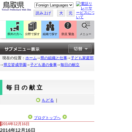
こ
の
ペ
読み上げ
大
元
ー
ジ
を
翻
訳
県外の方へ
分野で探す
組織で探す
防災 緊急
メニュー
す
る
現在の位置：
ホーム
県の組織と仕事
子ども家庭部
県立皆成学園
子ども達の食事
毎日の献立
毎日の献立
もどる
｜
ブログトップへ
2014年12月16日
2014年12月16日