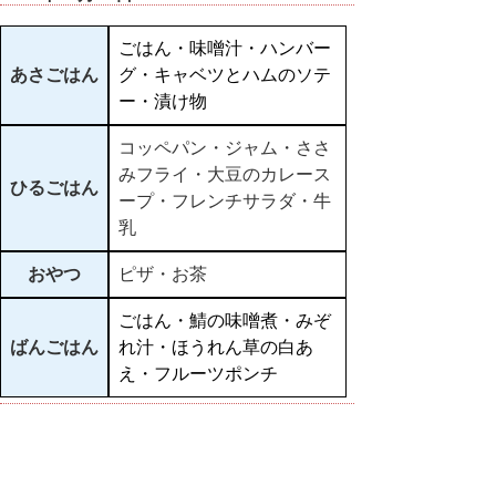
ごはん・味噌汁・ハンバー
あさごはん
グ・キャベツとハムのソテ
ー・漬け物
コッペパン・ジャム・ささ
みフライ・大豆のカレース
ひるごはん
ープ・フレンチサラダ・牛
乳
おやつ
ピザ・お茶
ごはん・鯖の味噌煮・みぞ
ばんごはん
れ汁・ほうれん草の白あ
え・フルーツポンチ
▲ページ上部に戻る
と
個人情報保護
|
リンクについて
|
著作権に