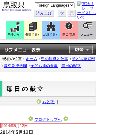
こ
の
ペ
読み上げ
大
元
ー
ジ
を
翻
訳
県外の方へ
分野で探す
組織で探す
防災 緊急
メニュー
す
る
現在の位置：
ホーム
県の組織と仕事
子ども家庭部
県立皆成学園
子ども達の食事
毎日の献立
毎日の献立
もどる
｜
ブログトップへ
2014年5月12日
2014年5月12日