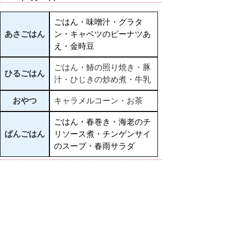
ごはん・味噌汁・グラタ
あさごはん
ン・キャベツのピーナツあ
え・金時豆
ごはん・鰆の照り焼き・豚
ひるごはん
汁・ひじきの炒め煮・牛乳
おやつ
キャラメルコーン・お茶
ごはん・春巻き・海老のチ
ばんごはん
リソース煮・チンゲンサイ
のスープ・春雨サラダ
▲ページ上部に戻る
と
個人情報保護
|
リンクについて
|
著作権に
り
ついて
|
アクセシビリティ