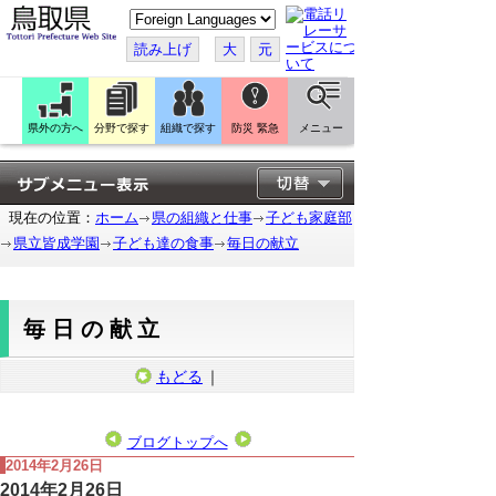
こ
の
ペ
読み上げ
大
元
ー
ジ
を
翻
訳
県外の方へ
分野で探す
組織で探す
防災 緊急
メニュー
す
る
現在の位置：
ホーム
県の組織と仕事
子ども家庭部
県立皆成学園
子ども達の食事
毎日の献立
毎日の献立
もどる
｜
ブログトップへ
2014年2月26日
2014年2月26日