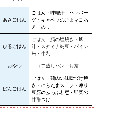
ごはん・味噌汁・ハンバー
あさごはん
グ・キャベツのごまマヨあ
え・のり
ごはん・鯖の塩焼き・豚
ひるごはん
汁・スタミナ納豆・パイン
缶・牛乳
おやつ
ココア蒸しパン・お茶
ごはん・鶏肉の味噌づけ焼
き・にらたまスープ・凍り
ばんごはん
豆腐のふわふわ煮・野菜の
甘酢づけ
▲ページ上部に戻る
と
個人情報保護
|
リンクについて
|
著作権に