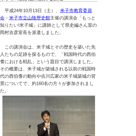
平成24年10月13日（土）、
米子市教育委員
会
・
米子市立山陰歴史館
主催の講演会「もっと
知りたい!米子城」に講師として県史編さん室の
岡村吉彦室長を派遣しました。
この講演会は、米子城とその歴史を築いた先
人たちの足跡を探るもので、「戦国時代の西伯
耆における戦乱」という題目で講演しました。
その概要は、米子城が築城される以前の戦国時
代の西伯耆の動向や吉川広家の米子城築城の背
景についてで、約160名の方々が参加されまし
た。