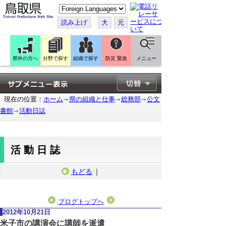
こ
の
ペ
読み上げ
大
元
ー
ジ
を
翻
訳
県外の方へ
分野で探す
組織で探す
防災 緊急
メニュー
す
る
現在の位置：
ホーム
県の組織と仕事
総務部
公文
書館
活動日誌
活動日誌
もどる
｜
ブログトップへ
2012年10月21日
米子市の講演会に講師を派遣