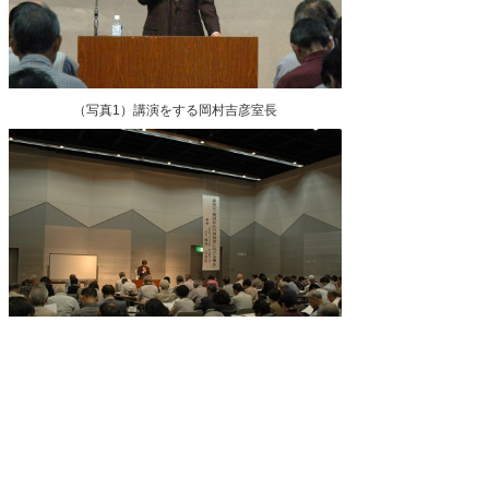
（写真1）講演をする岡村吉彦室長
（写真2）講演会場の様子
県史編さん室
公文書館
2012/10/21 in
県史編さん室
,
講座などのイベント