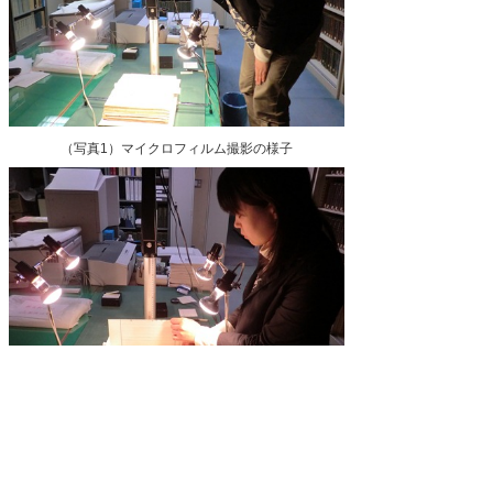
（写真1）マイクロフィルム撮影の様子
（写真2）裏写りするところは、間に紙を入れて撮影します
公文書担当
公文書館
2012/05/11 in
公文書担当