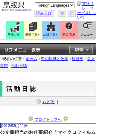
こ
の
ペ
読み上げ
大
元
ー
ジ
を
翻
訳
県外の方へ
分野で探す
組織で探す
防災 緊急
メニュー
す
る
現在の位置：
ホーム
県の組織と仕事
総務部
公文
書館
活動日誌
活動日誌
もどる
｜
ブログトップへ
2012年5月11日
公文書担当のお仕事紹介「マイクロフィルム