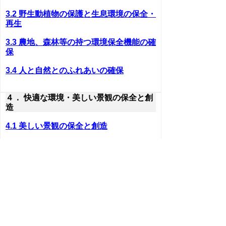
3.2 野生動植物の保護と生息環境の保全・
再生
3.3 農地、森林等の持つ環境保全機能の確
保
3.4 人と自然とのふれあいの確保
４． 快適な環境・美しい景観の保全と創
造
4.1 美しい景観の保全と創造
4.2 歴史的、文化的環境の保存と整備
4.3 環境影響評価の推進
５． 地球環境保全に向けた活動の推進と
国際連携
5.1 二酸化炭素等の温室効果ガスの削減