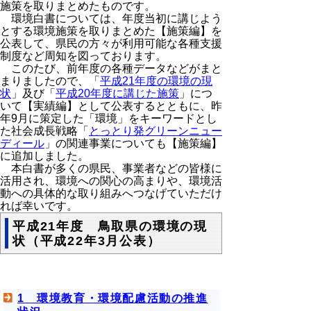
施策を取りまとめたものです。
環境白書については、年度当初に講じよう
とする環境施策を取りまとめた【施策編】を
公表して、県民の方々が利用可能な各種支援
制度など周知を図っております。
このたび、前年度の各種データなどがまと
まりましたので、「
平成21年度の環境の現
状
」及び「
平成20年度に講じた施策
」につ
いて【実績編】として公表するとともに、昨
年9月に策定した「環境」をキーワードとし
た社会成長戦略「
とっとり発グリーンニュー
ディール
」の関連事業についても【施策編】
に追加しました。
本白書が多くの県民、事業者などの皆様に
活用され、環境への関心の高まりや、環境活
動への具体的な取り組みへつなげていただけ
れば幸いです。
平成21年度 鳥取県の環境の現
状（平成22年3月公表）
1 環境教育・環境配慮活動の推進