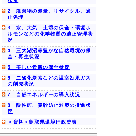
状況
2 廃棄物の減量、リサイクル、適
正処理
3 水、大気、土壌の保全・環境ホ
ルモンなどの化学物質の適正管理状
況
4 三大湖沼等豊かな自然環境の保
全・再生状況
5 美しい景観の保全状況
6 二酸化炭素などの温室効果ガス
の削減状況
7 自然エネルギーの導入状況
8 酸性雨、黄砂防止対策の推進状
況
＜資料＞鳥取県環境行政史表