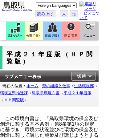
こ
の
ペ
読み上げ
大
元
ー
ジ
を
翻
訳
県外の方へ
分野で探す
組織で探す
防災 緊急
メニュー
す
る
平成２１年度版（ＨＰ閲
覧版）
現在の位置：
ホーム
県の組織と仕事
生活環境部
環境立県推進課
鳥取県環境白書
平成２１年度版
（ＨＰ閲覧版）
この環境白書は、「鳥取県環境の保全及び
創造に関する基本条例」第8条第1項の規定
に基づき、環境の状況並びに環境の保全及び
創造に関して講じた施策及び講じようとする