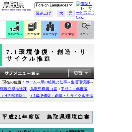
こ
の
ペ
読み上げ
大
元
ー
ジ
を
翻
訳
県外の方へ
分野で探す
組織で探す
防災 緊急
メニュー
す
る
7.1環境修復・創造・リ
サイクル推進
現在の位置：
ホーム
県の組織と仕事
生活環境部
環境立県推進課
鳥取県環境白書
平成２１年度版
（ＨＰ閲覧版）
7.1環境修復・創造・リサイクル推進
平成21年度版 鳥取県環境白書