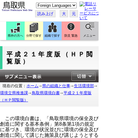
こ
の
ペ
読み上げ
大
元
ー
ジ
を
翻
訳
県外の方へ
分野で探す
組織で探す
防災 緊急
メニュー
す
る
平成２１年度版（ＨＰ閲
覧版）
現在の位置：
ホーム
県の組織と仕事
生活環境部
環境立県推進課
鳥取県環境白書
平成２１年度版
（ＨＰ閲覧版）
この環境白書は、「鳥取県環境の保全及び
創造に関する基本条例」第8条第1項の規定
に基づき、環境の状況並びに環境の保全及び
創造に関して講じた施策及び講じようとする