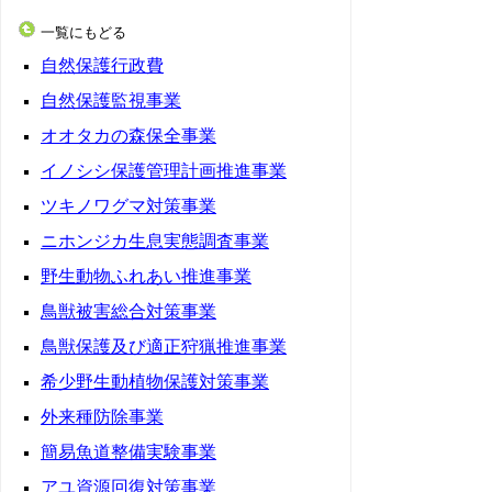
一覧にもどる
自然保護行政費
自然保護監視事業
オオタカの森保全事業
イノシシ保護管理計画推進事業
ツキノワグマ対策事業
ニホンジカ生息実態調査事業
野生動物ふれあい推進事業
鳥獣被害総合対策事業
鳥獣保護及び適正狩猟推進事業
希少野生動植物保護対策事業
外来種防除事業
簡易魚道整備実験事業
アユ資源回復対策事業