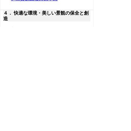
４． 快適な環境・美しい景観の保全と創
造
4.1 美しい景観の保全と創造
4.2 歴史的、文化的環境の保存と整備
4.3 環境影響評価の推進
５． 地球環境保全に向けた活動の推進と
国際連携
5.1 二酸化炭素等の温室効果ガスの削減
5.2 自然エネルギーの導入
5.3 酸性雨、黄砂防止対策の推進
5.4 国際連携の推進