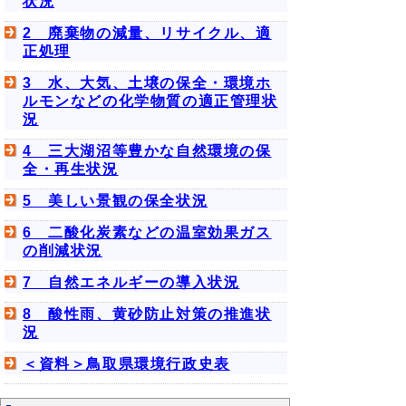
状況
2 廃棄物の減量、リサイクル、適
正処理
3 水、大気、土壌の保全・環境ホ
ルモンなどの化学物質の適正管理状
況
4 三大湖沼等豊かな自然環境の保
全・再生状況
5 美しい景観の保全状況
6 二酸化炭素などの温室効果ガス
の削減状況
7 自然エネルギーの導入状況
8 酸性雨、黄砂防止対策の推進状
況
＜資料＞鳥取県環境行政史表