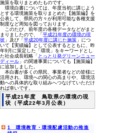
施策を取りまとめたものです。
環境白書については、年度当初に講じよう
とする環境施策を取りまとめた【施策編】を
公表して、県民の方々が利用可能な各種支援
制度など周知を図っております。
このたび、前年度の各種データなどがまと
まりましたので、「
平成21年度の環境の現
状
」及び「
平成20年度に講じた施策
」につ
いて【実績編】として公表するとともに、昨
年9月に策定した「環境」をキーワードとし
た社会成長戦略「
とっとり発グリーンニュー
ディール
」の関連事業についても【施策編】
に追加しました。
本白書が多くの県民、事業者などの皆様に
活用され、環境への関心の高まりや、環境活
動への具体的な取り組みへつなげていただけ
れば幸いです。
平成21年度 鳥取県の環境の現
状（平成22年3月公表）
1 環境教育・環境配慮活動の推進