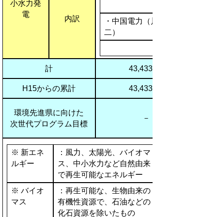
小水力発
電
内訳
・中国電力（川平第
二）
計
43,433kW
H15からの累計
43,433kW
環境先進県に向けた
－
次世代プログラム目標
※ 新エネ
：風力、太陽光、バイオマ
ルギー
ス、中小水力など自然由来
で再生可能なエネルギー
※ バイオ
：再生可能な、生物由来の
マス
有機性資源で、石油などの
化石資源を除いたもの