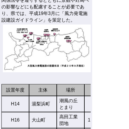
関係法令を遵守するとともに景観や野鳥へ
の影響などにも配慮することが必要であ
り、県では、平成19年3月に「風力発電施
設建設ガイドライン」を策定した。
設置年度
主体
場所
潮風の丘
H14
湯梨浜町
600kW×1基
とまり
高田工業
H16
大山町
1,500kW×1基
団地