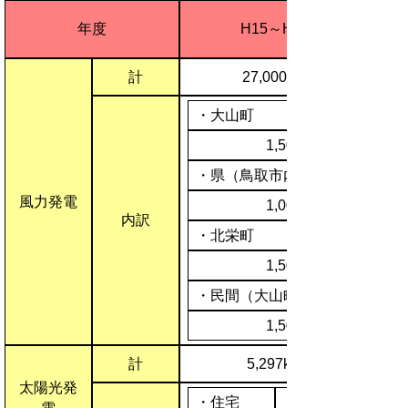
年度
H15～H18
計
27,000kW
・大山町
1,500kW×1基
・県（鳥取市内）
風力発電
1,000kW×3基
内訳
・北栄町
1,500kW×9基
・民間（大山町内）
1,500kW×6基
計
5,297kW
太陽光発
・住宅