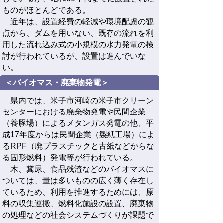
ものがほとんどである。
近年は、設置経費の軽減や環境配慮の観
点から、ダムを用いない、既存の流れを利
用した流れ込み式の小規模の水力発電の検
討が行われているが、設置は進んでいな
い。
＜バイオマス・廃棄物発電＞
県内では、米子市河崎の米子市クリーン
センターにおける廃棄物発電や民間企業
（養豚場）によるメタンガス発電の他、平
成17年度からは民間企業（製紙工場）によ
るRPF（廃プラスチックと古紙などからな
る固形燃料）発電等が行われている。
木、糞尿、食品残渣などのバイオマスに
ついては、量は多いものの広く薄く存在し
ているため、利用を推進するためには、原
料の収集運搬、燃料化施設の設置、廃棄物
の処理などの社会システムづくりが課題で