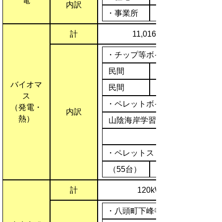
電
内訳
・事業所
計
11,016kW
・チップ等ボイラー
民間
10,000kW
バイオマ
民間
ス
・ペレットボイラー
（発電・
内訳
熱）
山陰海岸学習館
・ペレットストーブ
（55台）
計
120kW
・八頭町下峰寺