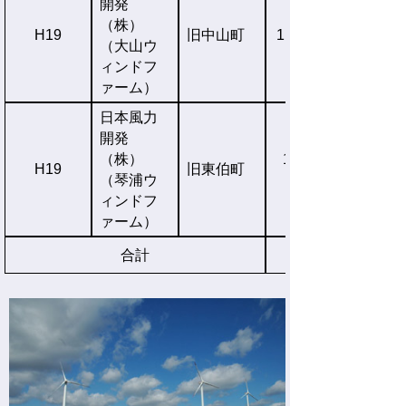
開発
（株）
H19
旧中山町
1,500kW×5基
（大山ウ
ィンドフ
ァーム）
日本風力
開発
（株）
1,500kW×13
H19
旧東伯町
（琴浦ウ
ィンドフ
ァーム）
合計