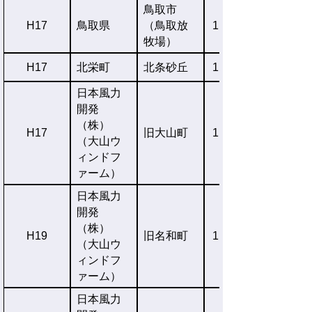
鳥取市
H17
鳥取県
（鳥取放
1,000kW×3基
牧場）
H17
北栄町
北条砂丘
1,500kW×9基
日本風力
開発
（株）
H17
旧大山町
1,500kW×6基
（大山ウ
ィンドフ
ァーム）
日本風力
開発
（株）
H19
旧名和町
1,500kW×3基
（大山ウ
ィンドフ
ァーム）
日本風力