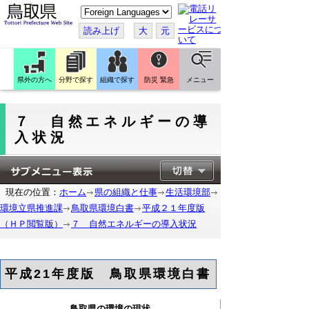
こ
の
ペ
読み上げ
大
元
ー
ジ
を
翻
訳
県外の方へ
分野で探す
組織で探す
防災 緊急
メニュー
す
る
７ 自然エネルギーの導
入状況
現在の位置：
ホーム
県の組織と仕事
生活環境部
環境立県推進課
鳥取県環境白書
平成２１年度版
（ＨＰ閲覧版）
７ 自然エネルギーの導入状況
平成21年度版 鳥取県環境白書
鳥取県の環境の現状