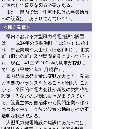
と連携して普及を図る必要がある。
また、県内では、住宅用以外の事業所等
への設置は、あまり進んでいない。
＜風力発電＞
県内における大型風力発電施設の設置
は、平成14年の湯梨浜町（旧泊村）に始ま
り、県企業局や大山町（旧名和町）、北栄
町（旧北条町）及び民間企業によって行わ
れ、現在、41基59,100kwの風車が稼動し
ている（平成21年11月現在）。
風力発電は発電量の変動が大きく、発電
と需要のバランスをとることが難しいこと
から、全国的に電力会社が新規の契約枠を
設定するなどの規制の動きが出てきてい
る。設置主体が自治体から民間企業へ移り
つつある中で、今後の設置の動向がやや不
透明な状況である。
大型風力発電施設の建設にあたっては、