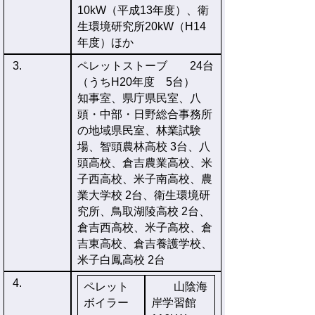
10kW（平成13年度）、衛
生環境研究所20kW（H14
年度）ほか
3.
ペレットストーブ 24台
（うちH20年度 5台）
知事室、県庁県民室、八
頭・中部・日野総合事務所
の地域県民室、林業試験
場、智頭農林高校 3台、八
頭高校、倉吉農業高校、米
子西高校、米子南高校、農
業大学校 2台、衛生環境研
究所、鳥取湖陵高校 2台、
倉吉西高校、米子高校、倉
吉東高校、倉吉養護学校、
米子白鳳高校 2台
4.
ペレット
山陰海
ボイラー
岸学習館