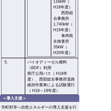
116kW（
H18年度）
西部総
合事務所
1,740kW（
H19年度）
食肉衛
生検査所
35kW（
H20年度）
5.
バイオディーゼル燃料
（BDF）利用
県庁公用バス（ H18年
度）、西部総合事務所道路
維持作業車による試験運行
（ H18～19年度）
＜導入支援＞
市町村等へ自然エネルギーの導入支援を行