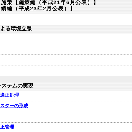
る施策【施策編（平成21年6月公表）】
績編（平成23年2月公表）】
よる環境立県
システムの実現
、適正処理
ラスターの形成
適正管理