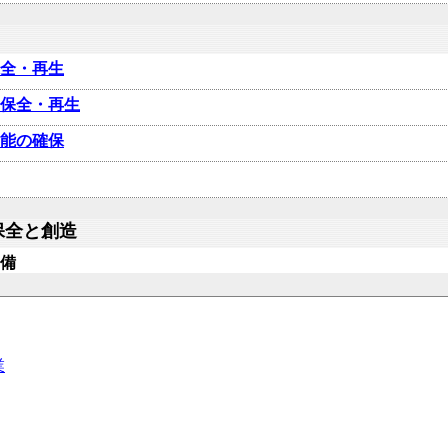
保全・再生
の保全・再生
機能の確保
保全と創造
整備
業