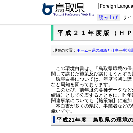
こ
の
ペ
ー
読み上げ
サイ
ジ
を
翻
平成２１年度版（Ｈ
訳
す
る
現在の位置：
ホーム
県の組織と仕事
生活
この環境白書は、「鳥取県環境の保全
関して講じた施策及び講じようとする
環境白書については、年度当初に講
など周知を図っております。
このたび、前年度の各種データなど
績編】として公表するとともに、昨年
関連事業についても【施策編】に追加
本白書が多くの県民、事業者などの
幸いです。
平成21年度 鳥取県の環境の