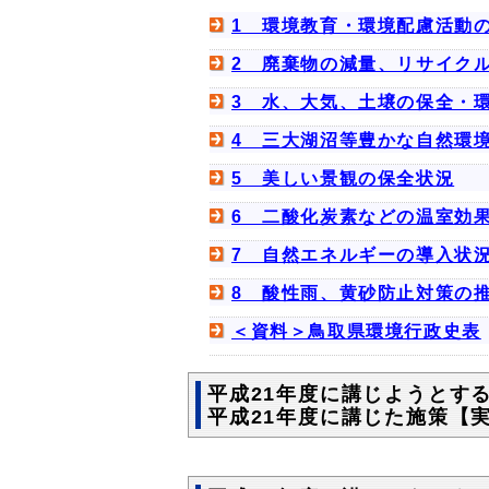
1 環境教育・環境配慮活動
2 廃棄物の減量、リサイク
3 水、大気、土壌の保全・
4 三大湖沼等豊かな自然環
5 美しい景観の保全状況
6 二酸化炭素などの温室効
7 自然エネルギーの導入状
8 酸性雨、黄砂防止対策の
＜資料＞鳥取県環境行政史表
平成21年度に講じようとす
平成21年度に講じた施策【