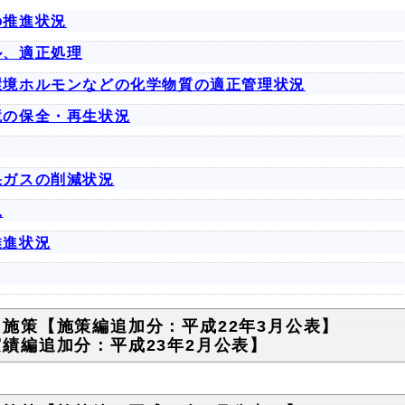
の推進状況
ル、適正処理
環境ホルモンなどの化学物質の適正管理状況
境の保全・再生状況
果ガスの削減状況
況
推進状況
る施策【施策編追加分：平成22年3月公表】
実績編追加分：平成23年2月公表】