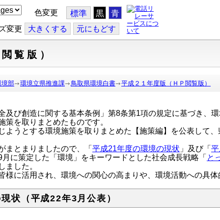
色変更
標準
黒
青
ズ変更
大
きくする
元
にもどす
Ｐ閲覧版）
環境部
環境立県推進課
鳥取県環境白書
平成２１年度版（ＨＰ閲覧版）
及び創造に関する基本条例」第8条第1項の規定に基づき、環
施策を取りまとめたものです。
じようとする環境施策を取りまとめた【施策編】を公表して、
がまとまりましたので、「
平成21年度の環境の現状
」及び「
平
9月に策定した「環境」をキーワードとした社会成長戦略「
と
しました。
皆様に活用され、環境への関心の高まりや、環境活動への具体
現状（平成22年3月公表）