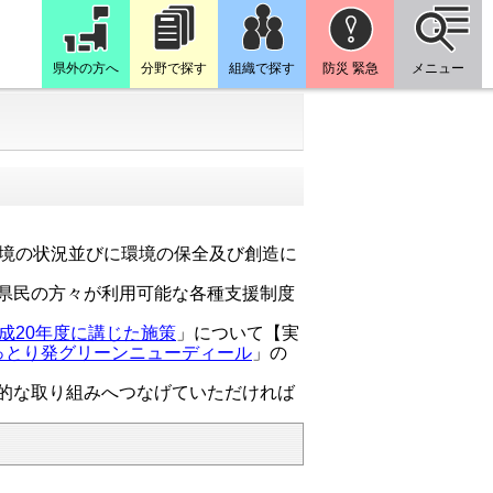
県外の方へ
分野で探す
組織で探す
防災 緊急
メニュー
境の状況並びに環境の保全及び創造に
県民の方々が利用可能な各種支援制度
成20年度に講じた施策
」について【実
っとり発グリーンニューディール
」の
的な取り組みへつなげていただければ