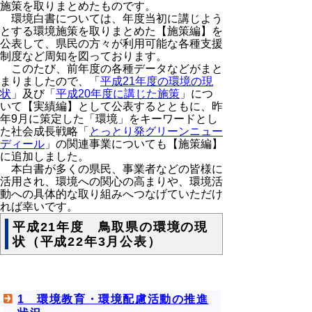
施策を取りまとめたものです。
環境白書については、年度当初に講じよう
とする環境施策を取りまとめた【施策編】を
公表して、県民の方々が利用可能な各種支援
制度など周知を図っております。
このたび、前年度の各種データなどがまと
まりましたので、「
平成21年度の環境の現
状
」及び「
平成20年度に講じた施策
」につ
いて【実績編】として公表するとともに、昨
年9月に策定した「環境」をキーワードとし
た社会成長戦略「
とっとり発グリーンニュー
ディール
」の関連事業についても【施策編】
に追加しました。
本白書が多くの県民、事業者などの皆様に
活用され、環境への関心の高まりや、環境活
動への具体的な取り組みへつなげていただけ
れば幸いです。
平成21年度 鳥取県の環境の現
状（平成22年3月公表）
1 環境教育・環境配慮活動の推進