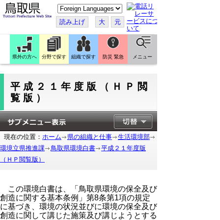
こ
の
ペ
読み上げ
大
元
ー
ジ
を
翻
訳
県外の方へ
分野で探す
組織で探す
防災 緊急
メニュー
す
る
平成２１年度版（ＨＰ閲
覧版）
現在の位置：
ホーム
県の組織と仕事
生活環境部
環境立県推進課
鳥取県環境白書
平成２１年度版
（ＨＰ閲覧版）
この環境白書は、「鳥取県環境の保全及び
創造に関する基本条例」第8条第1項の規定
に基づき、環境の状況並びに環境の保全及び
創造に関して講じた施策及び講じようとする