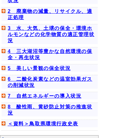
状況
2 廃棄物の減量、リサイクル、適
正処理
3 水、大気、土壌の保全・環境ホ
ルモンなどの化学物質の適正管理状
況
4 三大湖沼等豊かな自然環境の保
全・再生状況
5 美しい景観の保全状況
6 二酸化炭素などの温室効果ガス
の削減状況
7 自然エネルギーの導入状況
8 酸性雨、黄砂防止対策の推進状
況
＜資料＞鳥取県環境行政史表