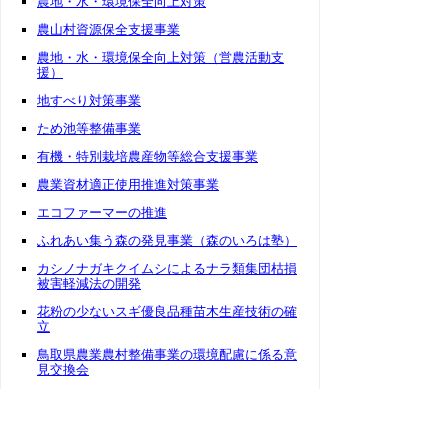
農地・水・環境保全向上対策
農山村資源保全支援事業
農地・水・環境保全向上対策（営農活動支
援）
地すべり対策事業
ため池等整備事業
有機・特別栽培農産物等総合支援事業
農業資材適正使用推進対策事業
エコファーマーの推進
ふれあい集う森の発見事業（森のいろは塾）
カシノナガキクイムシによるナラ類集団枯損
被害軽減法の開発
花粉の少ないスギ優良品種苗木生産技術の確
立
鳥取県農業農村整備事業の環境配慮に係る意
見交換会
表層崩壊発生に関与する脆弱層の簡易な判別
手法の開発