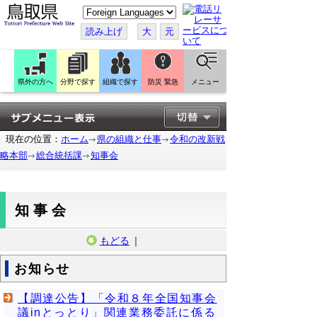
こ
の
ペ
読み上げ
大
元
ー
ジ
を
翻
訳
県外の方へ
分野で探す
組織で探す
防災 緊急
メニュー
す
る
現在の位置：
ホーム
県の組織と仕事
令和の改新戦
略本部
総合統括課
知事会
知事会
もどる
｜
お知らせ
【調達公告】「令和８年全国知事会
議inとっとり」関連業務委託に係る