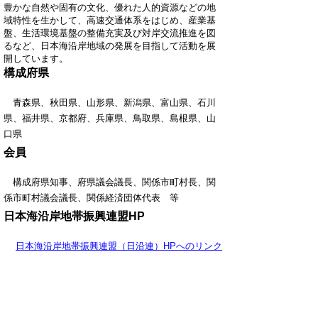
豊かな自然や固有の文化、優れた人的資源などの地
域特性を生かして、高速交通体系をはじめ、産業基
盤、生活環境基盤の整備充実及び対岸交流推進を図
るなど、日本海沿岸地域の発展を目指して活動を展
開しています。
構成府県
青森県、秋田県、山形県、新潟県、富山県、石川
県、福井県、京都府、兵庫県、鳥取県、島根県、山
口県
会員
構成府県知事、府県議会議長、関係市町村長、関
係市町村議会議長、関係経済団体代表 等
日本海沿岸地帯振興連盟HP
日本海沿岸地帯振興連盟（日沿連）HPへのリンク
▲ページ上部に戻る