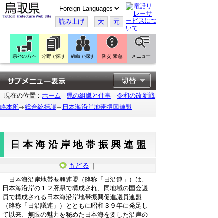
こ
の
ペ
読み上げ
大
元
ー
ジ
を
翻
訳
県外の方へ
分野で探す
組織で探す
防災 緊急
メニュー
す
る
現在の位置：
ホーム
県の組織と仕事
令和の改新戦
略本部
総合統括課
日本海沿岸地帯振興連盟
日本海沿岸地帯振興連盟
もどる
｜
日本海沿岸地帯振興連盟（略称「日沿連」）は、
日本海沿岸の１２府県で構成され、同地域の国会議
員で構成される日本海沿岸地帯振興促進議員連盟
（略称「日沿議連」）とともに昭和３９年に発足し
て以来、無限の魅力を秘めた日本海を要した沿岸の